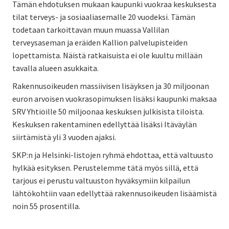
Tämän ehdotuksen mukaan kaupunki vuokraa keskuksesta
tilat terveys- ja sosiaaliasemalle 20 vuodeksi. Tämän
todetaan tarkoittavan muun muassa Vallilan
terveysaseman ja eräiden Kallion palvelupisteiden
lopettamista. Näistä ratkaisuista ei ole kuultu millään
tavalla alueen asukkaita.
Rakennusoikeuden massiivisen lisäyksen ja 30 miljoonan
euron arvoisen vuokrasopimuksen lisäksi kaupunki maksaa
SRV Yhtiöille 50 miljoonaa keskuksen julkisista tiloista.
Keskuksen rakentaminen edellyttää lisäksi Itäväylän
siirtämistä yli 3 vuoden ajaksi.
SKP:n ja Helsinki-listojen ryhmä ehdottaa, että valtuusto
hylkää esityksen. Perustelemme tätä myös sillä, että
tarjous ei perustu valtuuston hyväksymiin kilpailun
lähtökohtiin vaan edellyttää rakennusoikeuden lisäämistä
noin 55 prosentilla.