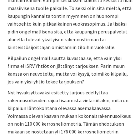
likimain kahden Kampin keskuksen kokoista keskusta liian
massiivisena tuolle paikalle. Toiseksi olin sitä mieltä, että
kaupungin kannalta tontin myyminen on huonompi
vaihtoehto kuin pitkäaikainen vuokrasopimus. Ja lisäksi
pidin ongelmallisena sitä, että kaupungin peruspalvelut
alueella tulevat yksityisen rakennusfirman tai
kiinteistösijoittajan omistamiin tiloihin vuokralle.
Kilpailun ongelmallisuutta kuvastaa se, että vain yksi
firma eli SRV Yhtiöt on jättänyt tarjouksen. Parin muun
kanssa on neuvoteltu, mutta voi kysyä, toimiiko kilpailu,
jos vain yksi yhtiö tekee tarjouksen?
Nyt hyväksyttäväksi esitetty tarjous edellyttää
rakennusoikeuden rajua lisäämistä vielä siitäkin, mitä on
kilpailun lähtökohtana olevassa asemakaavassa.
Voimassa olevan kaavan mukaan kokonaisrakennusoikeus
on noin 110 000 kerrosneliömetriä. Tämän ehdotuksen
mukaan se nostetaan yli 176 000 kerrosneliömetriin.