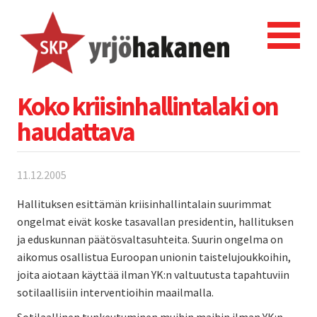
Koko kriisinhallintalaki on
haudattava
11.12.2005
Hallituksen esittämän kriisinhallintalain suurimmat
ongelmat eivät koske tasavallan presidentin, hallituksen
ja eduskunnan päätösvaltasuhteita. Suurin ongelma on
aikomus osallistua Euroopan unionin taistelujoukkoihin,
joita aiotaan käyttää ilman YK:n valtuutusta tapahtuviin
sotilaallisiin interventioihin maailmalla.
Sotilaallinen tunkeutuminen muihin maihin ilman YK:n