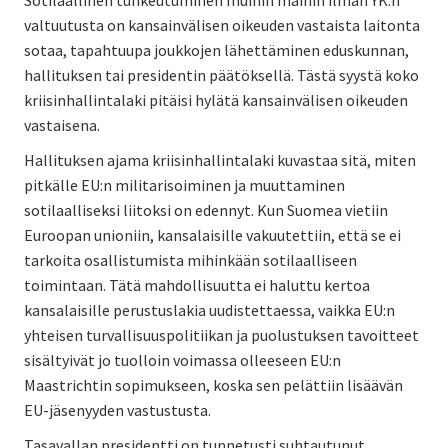
valtuutusta on kansainvälisen oikeuden vastaista laitonta
sotaa, tapahtuupa joukkojen lähettäminen eduskunnan,
hallituksen tai presidentin päätöksellä. Tästä syystä koko
kriisinhallintalaki pitäisi hylätä kansainvälisen oikeuden
vastaisena.
Hallituksen ajama kriisinhallintalaki kuvastaa sitä, miten
pitkälle EU:n militarisoiminen ja muuttaminen
sotilaalliseksi liitoksi on edennyt. Kun Suomea vietiin
Euroopan unioniin, kansalaisille vakuutettiin, että se ei
tarkoita osallistumista mihinkään sotilaalliseen
toimintaan. Tätä mahdollisuutta ei haluttu kertoa
kansalaisille perustuslakia uudistettaessa, vaikka EU:n
yhteisen turvallisuuspolitiikan ja puolustuksen tavoitteet
sisältyivät jo tuolloin voimassa olleeseen EU:n
Maastrichtin sopimukseen, koska sen pelättiin lisäävän
EU-jäsenyyden vastustusta.
Tasavallan presidentti on tunnetusti suhtautunut