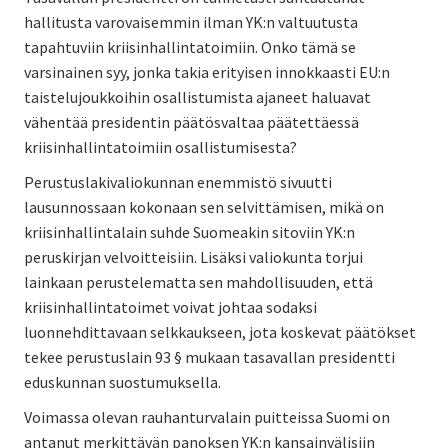
hallitusta varovaisemmin ilman YK:n valtuutusta
tapahtuviin kriisinhallintatoimiin. Onko tämä se
varsinainen syy, jonka takia erityisen innokkaasti EU:n
taistelujoukkoihin osallistumista ajaneet haluavat
vähentää presidentin päätösvaltaa päätettäessä
kriisinhallintatoimiin osallistumisesta?
Perustuslakivaliokunnan enemmistö sivuutti
lausunnossaan kokonaan sen selvittämisen, mikä on
kriisinhallintalain suhde Suomeakin sitoviin YK:n
peruskirjan velvoitteisiin. Lisäksi valiokunta torjui
lainkaan perustelematta sen mahdollisuuden, että
kriisinhallintatoimet voivat johtaa sodaksi
luonnehdittavaan selkkaukseen, jota koskevat päätökset
tekee perustuslain 93 § mukaan tasavallan presidentti
eduskunnan suostumuksella.
Voimassa olevan rauhanturvalain puitteissa Suomi on
antanut merkittävän panoksen YK:n kansainvälisiin