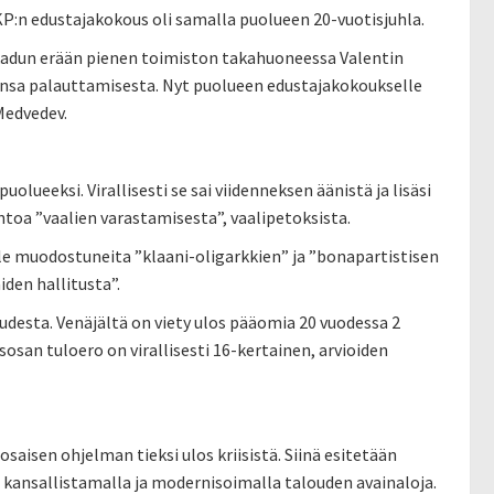
:n edustajakokous oli samalla puolueen 20-vuotisjuhla.
vukadun erään pienen toimiston takahuoneessa Valentin
ensa palauttamisesta. Nyt puolueen edustajakokoukselle
Medvedev.
lueeksi. Virallisesti se sai viidenneksen äänistä ja lisäsi
ntoa ”vaalien varastamisesta”, vaalipetoksista.
le muodostuneita ”klaani-oligarkkien” ja ”bonapartistisen
iden hallitusta”.
uudesta. Venäjältä on viety ulos pääomia 20 vuodessa 2
san tuloero on virallisesti 16-kertainen, arvioiden
isen ohjelman tieksi ulos kriisistä. Siinä esitetään
kansallistamalla ja modernisoimalla talouden avainaloja.