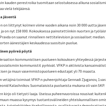
n kauden perestroika tuomitaan selostuksessa alkuna sosialismin 
aa vielä tekijäänsä.
ta jäsentä
n on liittynyt kolmen viime vuoden aikana noin 30 000 uutta jäse
ja on nyt 158 000. Kokouksessa painotettiinkin nuorten ja työläi
Pravda on saanut rinnalleen nettitelevision ja sosiaaliset median.
orten äänestäjien keskuudessa suosituin puolue.
linen pyöreä pöytä
deraation kommunistisen puolueen kokouksen yhteydessä järjestet
sosialismiin kommunistit pyrkivät. VFKP:n aktiivista kansainvälist
sen ja muun vasemmistopuolueen edustajat yli 70 maasta.
n vetäjinä toimivat VFKP:n puheenjohtaja Gennadi Zjuganov, 1.var
eonid Kalashnikov. Suomalaisista puolueista mukana oli vain SKP.
en kirjo oli tietysti laaja. Useissa puheenvuoroissa nousivat kuite
 muun muassa kysymys tuotantovälineiden yhteiskunnallisen omist
ta, työntekijöiden itsehallinnosta, osallistuvasta demokratiasta 