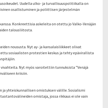
soikeudet. Uudella ulko- ja turvallisuuspolitiikalla on
ivinen osallistuminen ja poliittisen järjestelmän
anssa. Konkreettisia askeleita on otettu jo Valko-Venäjän
den talousliitosta.
eiden noususta. Nyt ay- ja kansalaisliikkeet olivat
tu sosiaalisten protestien keskus ja tehty epävirallista
npitäjiin.
vivahteita. Nyt myös varoitettiin tunnuksista ”Venäjä
väliseen kriisiin.
 ja yhteiskunnallisen omistuksen välille. Sosialismi
 tuotantovälineiden omistaja, jossa rikkaus ei ole vain