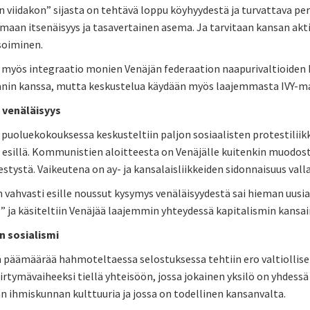
n viidakon” sijasta on tehtävä loppu köyhyydestä ja turvattava peru
maan itsenäisyys ja tasavertainen asema. Ja tarvitaan kansan akti
soiminen.
 myös integraatio monien Venäjän federaation naapurivaltioiden k
anin kanssa, mutta keskustelua käydään myös laajemmasta IVY-mai
a venäläisyys
 puoluekokouksessa keskusteltiin paljon sosiaalisten protestiliikk
sillä. Kommunistien aloitteesta on Venäjälle kuitenkin muodostet
tystä. Vaikeutena on ay- ja kansalaisliikkeiden sidonnaisuus valla
vahvasti esille noussut kysymys venäläisyydestä sai hieman uusia 
e” ja käsiteltiin Venäjää laajemmin yhteydessä kapitalismin kansain
n sosialismi
 päämäärää hahmoteltaessa selostuksessa tehtiin ero valtiollisen
iirtymävaiheeksi tiellä yhteisöön, jossa jokainen yksilö on yhdessä
n ihmiskunnan kulttuuria ja jossa on todellinen kansanvalta.