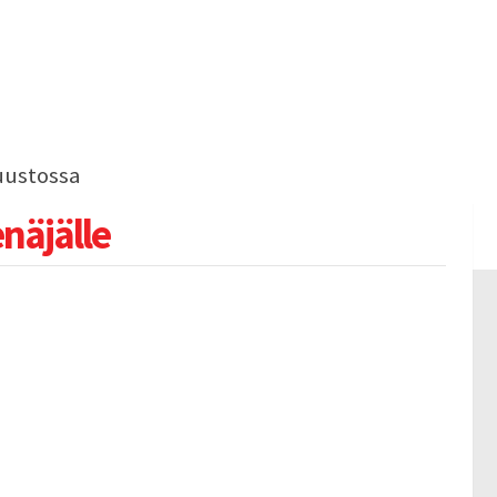
uustossa
näjälle