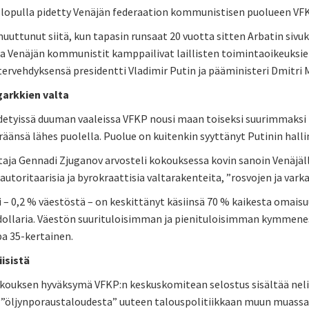
lopulla pidetty Venäjän federaation kommunistisen puolueen VFKP
muuttunut siitä, kun tapasin runsaat 20 vuotta sitten Arbatin si
ja Venäjän kommunistit kamppailivat laillisten toimintaoikeuksi
tervehdyksensä presidentti Vladimir Putin ja pääministeri Dmitri 
garkkien valta
detyissä duuman vaaleissa VFKP nousi maan toiseksi suurimmaksi puo
änsä lähes puolella. Puolue on kuitenkin syyttänyt Putinin halli
aja Gennadi Zjuganov arvosteli kokouksessa kovin sanoin Venäjäl
autoritaarisia ja byrokraattisia valtarakenteita, ”rosvojen ja varka
ti – 0,2 % väestöstä – on keskittänyt käsiinsä 70 % kaikesta omais
dollaria. Väestön suurituloisimman ja pienituloisimman kymmeneso
a 35-kertainen.
iisistä
ouksen hyväksymä VFKP:n keskuskomitean selostus sisältää neliosa
ä ”öljynporaustaloudesta” uuteen talouspolitiikkaan muun muassa 