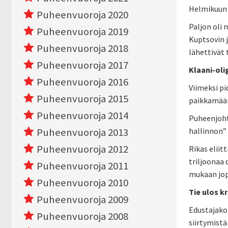
Helmikuun 
Puheenvuoroja 2020
Paljon oli 
Puheenvuoroja 2019
Kuptsovin 
Puheenvuoroja 2018
lähettivät 
Puheenvuoroja 2017
Klaani-oli
Puheenvuoroja 2016
Viimeksi pi
Puheenvuoroja 2015
paikkamäärä
Puheenvuoroja 2014
Puheenjoht
Puheenvuoroja 2013
hallinnon” 
Puheenvuoroja 2012
Rikas eliit
triljoonaa 
Puheenvuoroja 2011
mukaan jop
Puheenvuoroja 2010
Tie ulos kr
Puheenvuoroja 2009
Edustajakok
Puheenvuoroja 2008
siirtymist