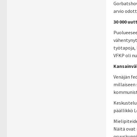
Gorbatshovi
arvio odott
30 000 uut
Puolueesee
vähentynyt 
työtapoja, 
VFKP oli nu
Kansainvä
Venäjän fe
millaiseen 
kommunisti
Keskustelu
päällikkö L
Mielipiteid
Näitä ovat
osuuskunnis