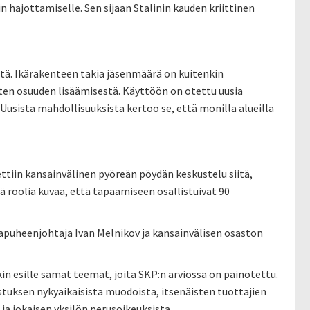
hajottamiselle. Sen sijaan Stalinin kauden kriittinen
ntä. Ikärakenteen takia jäsenmäärä on kuitenkin
sten osuuden lisäämisestä. Käyttöön on otettu uusia
 Uusista mahdollisuuksista kertoo se, että monilla alueilla
tiin kansainvälinen pyöreän pöydän keskustelu siitä,
ä roolia kuvaa, että tapaamiseen osallistuivat 90
apuheenjohtaja Ivan Melnikov ja kansainvälisen osaston
nkin esille samat teemat, joita SKP:n arviossa on painotettu.
uksen nykyaikaisista muodoista, itsenäisten tuottajien
ja jokaisen yksilön perusoikeuksista.