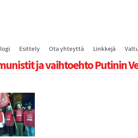
logi
Esittely
Ota yhteyttä
Linkkejä
Valt
nistit ja vaihtoehto Putinin Ve