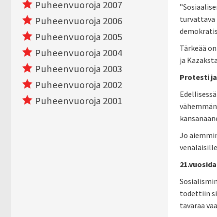
Puheenvuoroja 2007
”Sosiaalise
turvattava 
Puheenvuoroja 2006
demokrati
Puheenvuoroja 2005
Tärkeää on
Puheenvuoroja 2004
ja Kazakst
Puheenvuoroja 2003
Protesti j
Puheenvuoroja 2002
Edellisessä
Puheenvuoroja 2001
vähemmän e
kansanäänes
Jo aiemmin 
venäläisill
21.vuosida
Sosialismin
todettiin s
tavaraa vaa