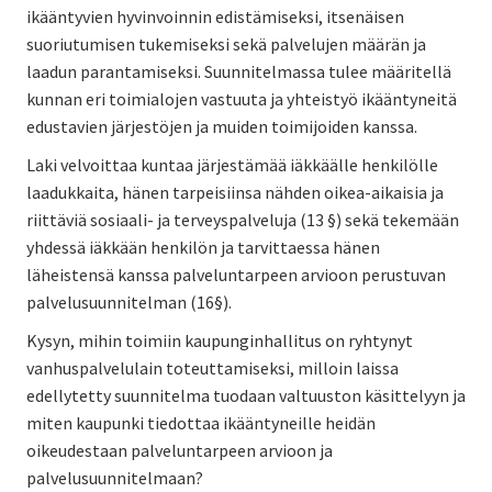
ikääntyvien hyvinvoinnin edistämiseksi, itsenäisen
suoriutumisen tukemiseksi sekä palvelujen määrän ja
laadun parantamiseksi. Suunnitelmassa tulee määritellä
kunnan eri toimialojen vastuuta ja yhteistyö ikääntyneitä
edustavien järjestöjen ja muiden toimijoiden kanssa.
Laki velvoittaa kuntaa järjestämää iäkkäälle henkilölle
laadukkaita, hänen tarpeisiinsa nähden oikea-aikaisia ja
riittäviä sosiaali- ja terveyspalveluja (13 §) sekä tekemään
yhdessä iäkkään henkilön ja tarvittaessa hänen
läheistensä kanssa palveluntarpeen arvioon perustuvan
palvelusuunnitelman (16§).
Kysyn, mihin toimiin kaupunginhallitus on ryhtynyt
vanhuspalvelulain toteuttamiseksi, milloin laissa
edellytetty suunnitelma tuodaan valtuuston käsittelyyn ja
miten kaupunki tiedottaa ikääntyneille heidän
oikeudestaan palveluntarpeen arvioon ja
palvelusuunnitelmaan?