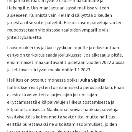
miljardia euroa siirtyvät 21 sote-maakunnalle ja
Helsingille. Uusimaa jaetaan tässä mallissa viiteen
alueeseen. Kunnista vain Helsinki säilyttää oikeuden
järjestää itse sote-palvelut. Erikoistason palveluja varten
muodostetaan yliopistosairaaloiden ympärille viisi
yhteistyöaluetta.
Lausuntokierros jatkuu syyskuun lopulle ja eduskuntaan
esitys on tarkoitus saada joulukuussa. Jos aikataulu pitää,
ensimmäiset maakuntavaalit pidetään vuoden 2022 alussa
ja tehtävät siirtyvät maakunnille 1.1.2023.
Hallitus on ottanut monessa opiksi
Juha Sipilän
hallituksen esitysten törmäämisestä perustuslakiin. Enää
ei esitetä velvoitetta järjestäjän ja tuottajan
eriyttämisestä eikä palvelujen liikelaitostamisesta ja
kilpailuttamisesta. Maakunnat voivat hankkia palveluja
yksityiseltä ja kolmannelta sektorilta, mutta hallitus
esittää purettavaksi ne ulkoistamissopimukset, joiden
laajuus voi vaarantaa maakunnan kyvyn huolehtia