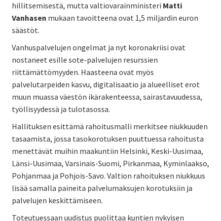
hillitsemisestä, mutta valtiovarainministeri
Matti
Vanhasen
mukaan tavoitteena ovat 1,5 miljardin euron
säästöt.
Vanhuspalvelujen ongelmat ja nyt koronakriisi ovat
nostaneet esille sote-palvelujen resurssien
riittämättömyyden. Haasteena ovat myös
palvelutarpeiden kasvu, digitalisaatio ja alueelliset erot
muun muassa väestön ikärakenteessa, sairastavuudessa,
työllisyydessä ja tulotasossa.
Hallituksen esittämä rahoitusmalli merkitsee niukkuuden
tasaamista, jossa tasokorotuksen puuttuessa rahoitusta
menettävät muihin maakuntiin Helsinki, Keski-Uusimaa,
Länsi-Uusimaa, Varsinais-Suomi, Pirkanmaa, Kyminlaakso,
Pohjanmaa ja Pohjois-Savo. Valtion rahoituksen niukkuus
lisää samalla paineita palvelumaksujen korotuksiin ja
palvelujen keskittämiseen.
Toteutuessaan uudistus puolittaa kuntien nykyisen