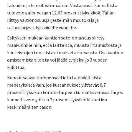
talouden ja henkilöstömäärän. Vastaavasti kunnallista
tuloveroa alennetaan 12,63 prosenttiyksikköä. Tähän
liittyy valtionosuusjärjestelmän muutoksia ja
tasausjärjestelyjä viidelle vuodelle.
Esityksen mukaan kuntien sote-omaisuus siirtyy
maakunnille niin, että laitteista, muusta irtaimistosta ja
kiinteistöjen tonteista ei makseta korvausta. Osa kuntien
omistamista tiloista voi jäädä tyhjäksi jo 3 vuoden
kuluttua.
Kunnat saavat kompensaatiota taloudellisista
menetyksistä vain, jos kustannukset ylittävät 0,7
prosenttiyksikön korotustarpeen kunnallisverossa tai jos
kunnallisvero ylittää 2 prosenttiyksiköllä kuntien
keskimääräisen tason.