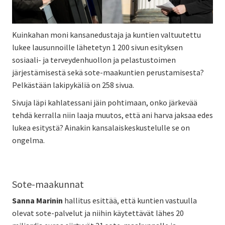
Kuinkahan moni kansanedustaja ja kuntien valtuutettu
lukee lausunnoille lähetetyn 1 200 sivun esityksen
sosiaali- ja terveydenhuollon ja pelastustoimen
järjestämisestä sekä sote-maakuntien perustamisesta?
Pelkästään lakipykäliä on 258 sivua.
Sivuja läpi kahlatessani jäin pohtimaan, onko järkevää
tehdä kerralla niin laaja muutos, että ani harva jaksaa edes
lukea esitystä? Ainakin kansalaiskeskustelulle se on
ongelma.
Sote-maakunnat
Sanna Marinin
hallitus esittää, että kuntien vastuulla
olevat sote-palvelut ja niihin käytettävät lähes 20