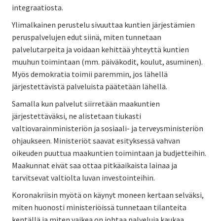
integraatiosta.
Ylimalkainen perustelu sivuuttaa kuntien järjestämien
peruspalvelujen edut siinä, miten tunnetaan
palvelutarpeita ja voidaan kehittää yhteyttä kuntien
muuhun toimintaan (mm. päiväkodit, koulut, asuminen).
Myös demokratia toimii paremmin, jos lähellä
järjestettävistä palveluista päätetään lähellä.
Samalla kun palvelut siirretään maakuntien
järjestettäväksi, ne alistetaan tiukasti
valtiovarainministeriön ja sosiaali- ja terveysministeriön
ohjaukseen. Ministeriöt saavat esityksessä vahvan
oikeuden puuttua maakuntien toimintaan ja budjetteihin.
Maakunnat eivät saa ottaa pitkäaikaista lainaa ja
tarvitsevat valtiolta luvan investointeihin.
Koronakriisin myötä on käynyt moneen kertaan selväksi,
miten huonosti ministeriöissä tunnetaan tilanteita
kentällä ja miten vaikea on johtaa palveluja kaukaa.