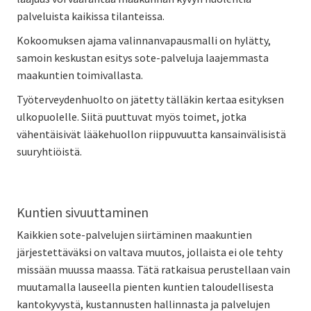
palveluista kaikissa tilanteissa.
Kokoomuksen ajama valinnanvapausmalli on hylätty,
samoin keskustan esitys sote-palveluja laajemmasta
maakuntien toimivallasta.
Työterveydenhuolto on jätetty tälläkin kertaa esityksen
ulkopuolelle. Siitä puuttuvat myös toimet, jotka
vähentäisivät lääkehuollon riippuvuutta kansainvälisistä
suuryhtiöistä.
Kuntien sivuuttaminen
Kaikkien sote-palvelujen siirtäminen maakuntien
järjestettäväksi on valtava muutos, jollaista ei ole tehty
missään muussa maassa. Tätä ratkaisua perustellaan vain
muutamalla lauseella pienten kuntien taloudellisesta
kantokyvystä, kustannusten hallinnasta ja palvelujen