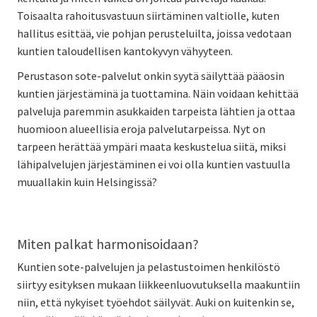
Toisaalta rahoitusvastuun siirtäminen valtiolle, kuten
hallitus esittää, vie pohjan perusteluilta, joissa vedotaan
kuntien taloudellisen kantokyvyn vähyyteen.
Perustason sote-palvelut onkin syytä säilyttää pääosin
kuntien järjestäminä ja tuottamina. Näin voidaan kehittää
palveluja paremmin asukkaiden tarpeista lähtien ja ottaa
huomioon alueellisia eroja palvelutarpeissa. Nyt on
tarpeen herättää ympäri maata keskustelua siitä, miksi
lähipalvelujen järjestäminen ei voi olla kuntien vastuulla
muuallakin kuin Helsingissä?
Miten palkat harmonisoidaan?
Kuntien sote-palvelujen ja pelastustoimen henkilöstö
siirtyy esityksen mukaan liikkeenluovutuksella maakuntiin
niin, että nykyiset työehdot säilyvät. Auki on kuitenkin se,