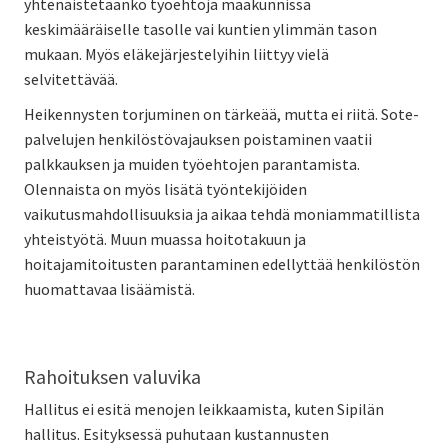
yhtenäistetäänkö työehtoja maakunnissa
keskimääräiselle tasolle vai kuntien ylimmän tason
mukaan. Myös eläkejärjestelyihin liittyy vielä
selvitettävää.
Heikennysten torjuminen on tärkeää, mutta ei riitä. Sote-
palvelujen henkilöstövajauksen poistaminen vaatii
palkkauksen ja muiden työehtojen parantamista.
Olennaista on myös lisätä työntekijöiden
vaikutusmahdollisuuksia ja aikaa tehdä moniammatillista
yhteistyötä. Muun muassa hoitotakuun ja
hoitajamitoitusten parantaminen edellyttää henkilöstön
huomattavaa lisäämistä.
Rahoituksen valuvika
Hallitus ei esitä menojen leikkaamista, kuten Sipilän
hallitus. Esityksessä puhutaan kustannusten