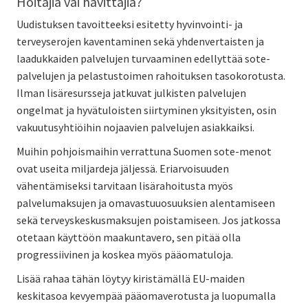
Hoitajia vai hävittäjiä?
Uudistuksen tavoitteeksi esitetty hyvinvointi- ja
terveyserojen kaventaminen sekä yhdenvertaisten ja
laadukkaiden palvelujen turvaaminen edellyttää sote-
palvelujen ja pelastustoimen rahoituksen tasokorotusta.
Ilman lisäresursseja jatkuvat julkisten palvelujen
ongelmat ja hyvätuloisten siirtyminen yksityisten, osin
vakuutusyhtiöihin nojaavien palvelujen asiakkaiksi.
Muihin pohjoismaihin verrattuna Suomen sote-menot
ovat useita miljardeja jäljessä. Eriarvoisuuden
vähentämiseksi tarvitaan lisärahoitusta myös
palvelumaksujen ja omavastuuosuuksien alentamiseen
sekä terveyskeskusmaksujen poistamiseen. Jos jatkossa
otetaan käyttöön maakuntavero, sen pitää olla
progressiivinen ja koskea myös pääomatuloja.
Lisää rahaa tähän löytyy kiristämällä EU-maiden
keskitasoa kevyempää pääomaverotusta ja luopumalla