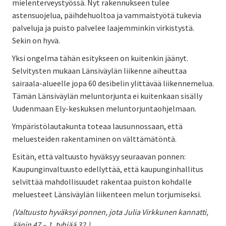
mielenterveystyössä. Nyt rakennukseen tulee
astensuojelua, päihdehuoltoa ja vammaistyötä tukevia
palveluja ja puisto palvelee laajemminkin virkistystä.
Sekin on hyvä.
Yksi ongelma tähän esitykseen on kuitenkin jäänyt.
Selvitysten mukaan Länsiväylän liikenne aiheuttaa
sairaala-alueelle jopa 60 desibelin ylittävää liikennemelua.
Tämän Länsiväylän meluntorjunta ei kuitenkaan sisälly
Uudenmaan Ely-keskuksen meluntorjuntaohjelmaan.
Ympäristölautakunta toteaa lausunnossaan, että
meluesteiden rakentaminen on välttämätöntä.
Esitän, että valtuusto hyväksyy seuraavan ponnen:
Kaupunginvaltuusto edellyttää, että kaupunginhallitus
selvittää mahdollisuudet rakentaa puiston kohdalle
meluesteet Länsiväylän liikenteen melun torjumiseksi.
(Valtuusto hyväksyi ponnen, jota Julia Virkkunen kannatti,
äänin 47 – 1, tyhjää 32.)