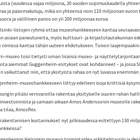
uista (vuodessa vajaa miljoona, 20 vuoden sopimuskaudella yhteen
raa ja pääomakuluja, mikä on yhteensä noin 110 miljoonan euron t
uora ja välillinen panos on yli 200 miljoonaa euroa.
elsinki-listojen ryhmä ottaa museohankkeeseen kantaa seuraava
n asiaan paneutuneita, myös kulttuuri- ja kirjastolautakunnan ed
imissä kantaa tähän uuteen ehdotukseen. Toivon laajempaakin k
museo toisi tietysti oman lisänsä museo- ja näyttelytarjontaan H
 jota aiemmat Guggenheim-esitykset ovat kohdanneet – ja jossa S
 vaikuttanut niin, että yksityistä rahaa on nyt luvassa enemmän j
enheim-museohankkeeseen liittyy edelleen isoja kriittisiä kysym
pungin pitäisi verovaroilla rakentaa yksityiselle suuren rahan ha
 investoinnista ja samaan aikaan Amos Anderssonin museolle rake
a tilaa, AmosRex.
 rakentamisen kustannukset nyt julkisuudessa esitettyyn 130 mil
nkkeissa?
genheimin Helsingin museon toimintaidea arkkitehtuuriin ja desi