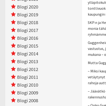
ylläpitokul
Blogi 2020
tonttivuok
Blogi 2019
kaupungin s
Blogi 2018
SKP:n ja H
monia tähä
Blogi 2017
ryhmämme n
Blogi 2016
Guggenheim-
Blogi 2015
vastustus,
Blogi 2014
mukana – on
Blogi 2013
Mutta Gugg
Blogi 2012
– Miksi kau
Blogi 2011
vetäytynyt
rahoja uutt
Blogi 2010
– Jäävätkö
Blogi 2009
rakennusha
Blogi 2008
– Onko Gug