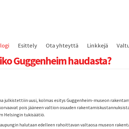
logi
Esittely
Ota yhteyttä
Linkkejä
Valt
iko Guggenheim haudasta?
 julkistettiin uusi, kolmas esitys Guggenheim-museon rakentamise
t korvaavat pois jääneen valtion osuuden rakentamiskustannuksist
 Helsingin tukisäätiö.
kaupungin halutaan edelleen rahoittavan valtaosa museon rakenta