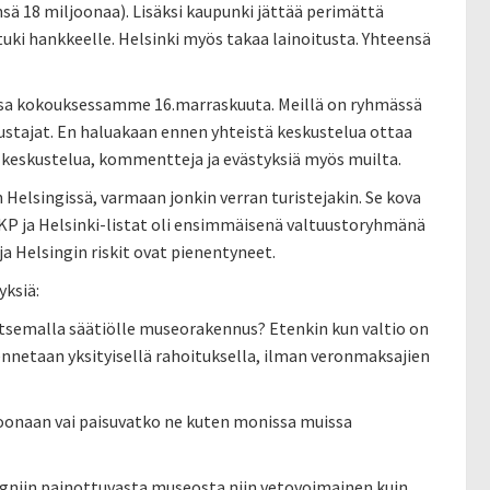
sä 18 miljoonaa). Lisäksi kaupunki jättää perimättä
uki hankkeelle. Helsinki myös takaa lainoitusta. Yhteensä
ssa kokouksessamme 16.marraskuuta. Meillä on ryhmässä
ustajat. En haluakaan ennen yhteistä keskustelua ottaa
eskustelua, kommentteja ja evästyksiä myös muilta.
elsingissä, varmaan jonkin verran turistejakin. Se kova
KP ja Helsinki-listat oli ensimmäisenä valtuustoryhmänä
a Helsingin riskit ovat pienentyneet.
yksiä:
llitsemalla säätiölle museorakennus? Etenkin kun valtio on
nnetaan yksityisellä rahoituksella, ilman veronmaksajien
joonaan vai paisuvatko ne kuten monissa muissa
gniin painottuvasta museosta niin vetovoimainen kuin