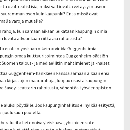
sta ovat realistisia, miksi valtiovalta vetäytyi museon
tä suuremman osan kuin kaupunki? Entä missä ovat
aamalla varoja muualle?
in rahoja, kun samaan aikaan leikataan kaupungin omia
n luvata alkuunkaan riittävää rahoitusta?
utta ei ole myöskään oikein arvioida Guggenheimia
kaupungin omaa kulttuuritoimintaa Guggenheim-säätiön
at Suomen talous- ja mediaeliitin mahtimiehet ja -naiset.
esittää Guggenheim-hankkeen kanssa samaan aikaan ensi
kkaa kirjastojen määrärahoja, luopuu osasta kaupungin
taa Savoy-teatterin rahoitusta, vähentää työväenopiston
luksi pöydälle. Jos kaupunginhallitus ei hylkää esitystä,
i joulukuun puolella.
heralueita betonoiva yleiskaava, yhtiöiden sote-
ämäinen budjetti, vino asunto-ohjelma, metrosotkut,