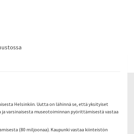
uustossa
sta Helsinkiin. Uutta on lähinnä se, että yksityiset
a ja varsinaisesta museotoiminnan pyörittämisestä vastaa
misesta (80 miljoonaa). Kaupunki vastaa kiinteistön