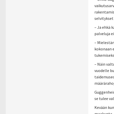
vaikutusarv
rakentamis
selvitykset
– Ja ehkä 
palveluja e
– Mielestän
kokonaan e
tukemiseksi
– Näin val
vuodelle bu
taidemuseon
määrärah
Guggenheim-
se tulee va
Kevään kunt
maakunta, p