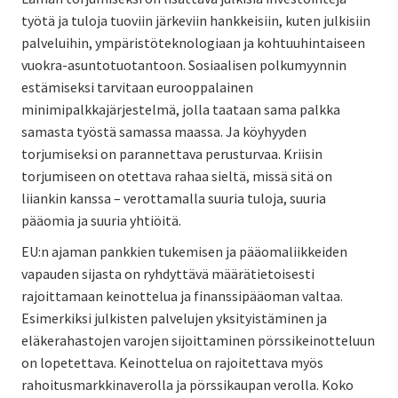
työtä ja tuloja tuoviin järkeviin hankkeisiin, kuten julkisiin
palveluihin, ympäristöteknologiaan ja kohtuuhintaiseen
vuokra-asuntotuotantoon. Sosiaalisen polkumyynnin
estämiseksi tarvitaan eurooppalainen
minimipalkkajärjestelmä, jolla taataan sama palkka
samasta työstä samassa maassa. Ja köyhyyden
torjumiseksi on parannettava perusturvaa. Kriisin
torjumiseen on otettava rahaa sieltä, missä sitä on
liiankin kanssa – verottamalla suuria tuloja, suuria
pääomia ja suuria yhtiöitä.
EU:n ajaman pankkien tukemisen ja pääomaliikkeiden
vapauden sijasta on ryhdyttävä määrätietoisesti
rajoittamaan keinottelua ja finanssipääoman valtaa.
Esimerkiksi julkisten palvelujen yksityistäminen ja
eläkerahastojen varojen sijoittaminen pörssikeinotteluun
on lopetettava. Keinottelua on rajoitettava myös
rahoitusmarkkinaverolla ja pörssikaupan verolla. Koko