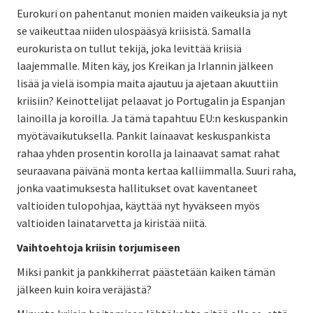
Eurokuri on pahentanut monien maiden vaikeuksia ja nyt
se vaikeuttaa niiden ulospääsyä kriisistä. Samalla
eurokurista on tullut tekijä, joka levittää kriisiä
laajemmalle. Miten käy, jos Kreikan ja Irlannin jälkeen
lisää ja vielä isompia maita ajautuu ja ajetaan akuuttiin
kriisiin? Keinottelijat pelaavat jo Portugalin ja Espanjan
lainoilla ja koroilla. Ja tämä tapahtuu EU:n keskuspankin
myötävaikutuksella. Pankit lainaavat keskuspankista
rahaa yhden prosentin korolla ja lainaavat samat rahat
seuraavana päivänä monta kertaa kalliimmalla. Suuri raha,
jonka vaatimuksesta hallitukset ovat kaventaneet
valtioiden tulopohjaa, käyttää nyt hyväkseen myös
valtioiden lainatarvetta ja kiristää niitä.
Vaihtoehtoja kriisin torjumiseen
Miksi pankit ja pankkiherrat päästetään kaiken tämän
jälkeen kuin koira veräjästä?