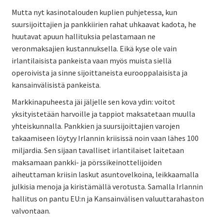
Mutta nyt kasinotalouden kuplien puhjetessa, kun
suursijoittajien ja pankkiirien rahat uhkaavat kadota, he
huutavat apuun hallituksia pelastamaan ne
veronmaksajien kustannuksella. Eikä kyse ole vain
irlantilaisista pankeista vaan myös muista siellä
operoivista ja sinne sijoittaneista eurooppalaisista ja
kansainvälisistä pankeista.
Markkinapuheesta jäi jäljelle sen kova ydin: voitot
yksityistetään harvoille ja tappiot maksatetaan muulla
yhteiskunnalla. Pankkien ja suursijoittajien varojen
takaamiseen löytyy Irlannin kriisissä noin vaan lähes 100
miljardia. Sen sijaan tavalliset irlantilaiset laitetaan
maksamaan pankki- ja pörssikeinottelijoiden
aiheuttaman kriisin laskut asuntovelkoina, leikkaamalla
julkisia menoja ja kiristämällä verotusta. Samalla Irlannin
hallitus on pantu EU:n ja Kansainvälisen valuuttarahaston
valvontaan.