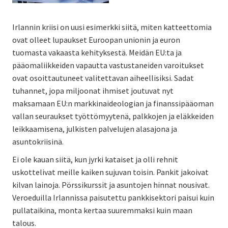
Irlannin kriisi on uusi esimerkki siitä, miten katteettomia
ovat olleet lupaukset Euroopan unionin ja euron
tuomasta vakaasta kehityksestä. Meidän EU:ta ja
pääomaliikkeiden vapautta vastustaneiden varoitukset
ovat osoittautuneet valitettavan aiheellisiksi. Sadat
tuhannet, jopa miljoonat ihmiset joutuvat nyt
maksamaan EU:n markkinaideologian ja finanssipääoman
vallan seuraukset työttömyytenä, palkkojen ja eläkkeiden
leikkaamisena, julkisten palvelujen alasajona ja
asuntokriisinä.
Ei ole kauan siitä, kun jyrki kataiset ja olli rehnit
uskottelivat meille kaiken sujuvan toisin. Pankit jakoivat
kilvan lainoja. Pörssikurssit ja asuntojen hinnat nousivat.
Veroeduilla Irlannissa paisutettu pankkisektori paisui kuin
pullataikina, monta kertaa suuremmaksi kuin maan
talous.