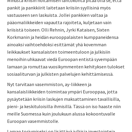
Minusta kriisin hoitamisen lähtökohta pitää olla se, että
pankit ja pankkiirit laitetaan kriisiin syyllisinä myös
vastuuseen sen laskuista. Jollei pankkien valtaa ja
pääomaliikkeiden vapautta rajoiteta, kuljetaan vain
kriisistä toiseen. Olli Rehnin, Jyrki Kataisen, Sixten
Korkmanin ja heidän eurooppalaisten kumppaneidensa
ainoaksi vaihtoehdoksi esittämät yhä kovemman
leikkaukset kansalaisten toimeentuloon ja julkisiin
menoihin uhkaavat viedä Euroopan entistä syvempään
lamaan ja romuttaa vuosikymmenten kehityksen tulokset
sosiaaliturvan ja julkisten palvelujen kehittämisessä.
Nyt tarvitaan vasemmiston, ay-liikkeen ja
kansalaisliikkeiden toimintaa ympäri Eurooppaa, jotta
pysäytetään kriisin laskujen maksattaminen tavallisilla,
pieni- ja keskituloisilla ihmisillä. Tässä on iso haaste niin
meille Suomessa kuin joulukuun alussa kokoontuvalle
Euroopan vasemmistolle.
Laman torjumiseksi on lisättävä julkisia investointeja