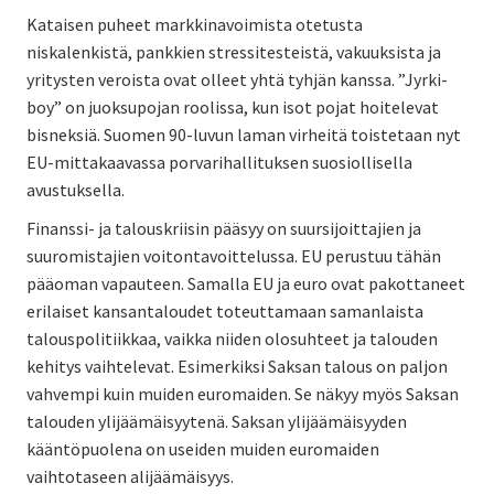
Kataisen puheet markkinavoimista otetusta
niskalenkistä, pankkien stressitesteistä, vakuuksista ja
yritysten veroista ovat olleet yhtä tyhjän kanssa. ”Jyrki-
boy” on juoksupojan roolissa, kun isot pojat hoitelevat
bisneksiä. Suomen 90-luvun laman virheitä toistetaan nyt
EU-mittakaavassa porvarihallituksen suosiollisella
avustuksella.
Finanssi- ja talouskriisin pääsyy on suursijoittajien ja
suuromistajien voitontavoittelussa. EU perustuu tähän
pääoman vapauteen. Samalla EU ja euro ovat pakottaneet
erilaiset kansantaloudet toteuttamaan samanlaista
talouspolitiikkaa, vaikka niiden olosuhteet ja talouden
kehitys vaihtelevat. Esimerkiksi Saksan talous on paljon
vahvempi kuin muiden euromaiden. Se näkyy myös Saksan
talouden ylijäämäisyytenä. Saksan ylijäämäisyyden
kääntöpuolena on useiden muiden euromaiden
vaihtotaseen alijäämäisyys.