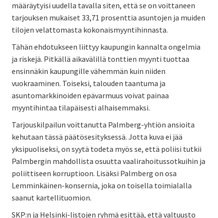
määräytyisi uudella tavalla siten, että se on voittaneen
tarjouksen mukaiset 33,71 prosenttia asuntojen ja muiden
tilojen velattomasta kokonaismyyntihinnasta.
Tähän ehdotukseen liittyy kaupungin kannalta ongelmia
ja riskejä. Pitkällä aikavälillä tonttien myynti tuottaa
ensinnäkin kaupungille vähemmän kuin niiden
vuokraaminen. Toiseksi, talouden taantuma ja
asuntomarkkinoiden epävarmuus voivat painaa
myyntihintaa tilapäisesti alhaisemmaksi.
Tarjouskilpailun voittanutta Palmberg-yhtiön ansioita
kehutaan tässä päätösesityksessä. Jotta kuva ei jää
yksipuoliseksi, on syytä todeta myös se, että poliisi tutkii
Palmbergin mahdollista osuutta vaalirahoitussotkuihin ja
poliittiseen korruptioon. Lisäksi Palmberg on osa
Lemminkäinen-konsernia, joka on toisella toimialalla
saanut kartellituomion.
SKP:n ja Helsinki-listojen ryhmä esittää, että valtuusto