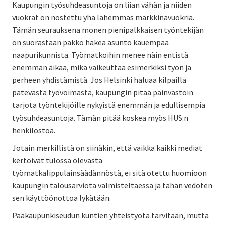
Kaupungin työsuhdeasuntoja on liian vähän ja niiden
vuokrat on nostettu yhä lähemmäs markkinavuokria.
Tämän seurauksena monen pienipalkkaisen työntekijän
on suorastaan pakko hakea asunto kauempaa
naapurikunnista. Työmatkoihin menee näin entistä
enemmän aikaa, mikä vaikeuttaa esimerkiksi työn ja
perheen yhdistämistä. Jos Helsinki haluaa kilpailla
pätevästä työvoimasta, kaupungin pitää päinvastoin
tarjota työntekijöille nykyistä enemmän ja edullisempia
työsuhdeasuntoja. Tämän pitää koskea myös HUS:n
henkilöstöä.
Jotain merkillistä on siinäkin, että vaikka kaikki mediat
kertoivat tulossa olevasta
työmatkalippulainsäädännöstä, ei sitä otettu huomioon
kaupungin talousarviota valmisteltaessa ja tähän vedoten
sen käyttöönottoa lykätään.
Pääkaupunkiseudun kuntien yhteistyötä tarvitaan, mutta