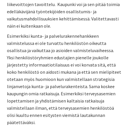
liikevoittojen tavoittelu. Kaupunki voi ja sen pitää toimia
edelläkävijänä työntekijöiden osallistumis- ja
vaikutusmahdollisuuksien kehittämisessä. Valitettavasti
näin ei kuitenkaan ole.
Esimerkiksi kunta- ja palvelurakennehankkeen
valmistelussa ei ole turvattu henkilöstön oikeutta
osallistua ja vaikuttaa jo asioiden valmisteluvaiheessa.
Yksi henkilöstöryhmien edustajien pienelle joukolle
järjestetty informaatiotilaisuus ei voi korvata sitä, että
koko henkilöstö on aidosti mukana ja että sen mielipiteet
otetaan myös huomioon kun valmistellaan strategisia
linjanvetoja kunta- ja palvelurakenteista. Sama koskee
kaupungin omia ratkaisuja. Esimerkiksi terveysasemien
lopettamisen ja yhdistämisen kaltaisia ratkaisuja
valmistellaan ilman, että terveysasemien henkilöstöä
olisi kuultu ennen esitysten viemistä lautakunnan
päätettäväksi.