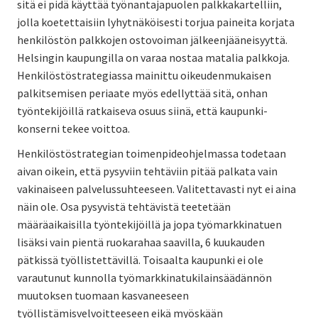
sitä ei pidä käyttää työnantajapuolen palkkakartelliin,
jolla koetettaisiin lyhytnäköisesti torjua paineita korjata
henkilöstön palkkojen ostovoiman jälkeenjääneisyyttä.
Helsingin kaupungilla on varaa nostaa matalia palkkoja.
Henkilöstöstrategiassa mainittu oikeudenmukaisen
palkitsemisen periaate myös edellyttää sitä, onhan
työntekijöillä ratkaiseva osuus siinä, että kaupunki-
konserni tekee voittoa.
Henkilöstöstrategian toimenpideohjelmassa todetaan
aivan oikein, että pysyviin tehtäviin pitää palkata vain
vakinaiseen palvelussuhteeseen. Valitettavasti nyt ei aina
näin ole. Osa pysyvistä tehtävistä teetetään
määräaikaisilla työntekijöillä ja jopa työmarkkinatuen
lisäksi vain pientä ruokarahaa saavilla, 6 kuukauden
pätkissä työllistettävillä. Toisaalta kaupunki ei ole
varautunut kunnolla työmarkkinatukilainsäädännön
muutoksen tuomaan kasvaneeseen
työllistämisvelvoitteeseen eikä myöskään