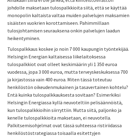
johdolle maksetaan tulospalkkioita siitä, että se käyttää
monopolin kaltaista valtaa muiden palvelujen maksamien
sisäisten vuokrien korottamiseen. Pahimmillaan
tulosjohtamisen seurauksena onkin palvelujen laadun
heikentyminen.
Tulospalkkaus koskee jo noin 7 000 kaupungin työntekijää.
Helsingin Energian kaltaisessa liikelaitoksessa
tulospalkkiot ovat olleet keskimäärin yli 1 350 euroa
vuodessa, jopa 3 000 euroa, mutta terveyskeskuksessa 700
ja kirjastossa vain 400 euroa. Miten tässä toteutuu
henkilöstön oikeudenmukainen ja tasavertainen kohtelu?
Entä kuinka tulospalkkauksesta sovitaan? Esimerkiksi
Helsingin Energiassa kyllä neuvoteltiin pelisäännöistä,
kun tulospalkkioihin siirryttiin. Mutta siitä, paljonko ja
kenelle tulospalkkioita maksetaan, ei neuvotella.
Palkitsemisohjelmat ovat tässä suhteessa ristiriidassa
henkilöstöstrategiassa toisaalla esitettyjen