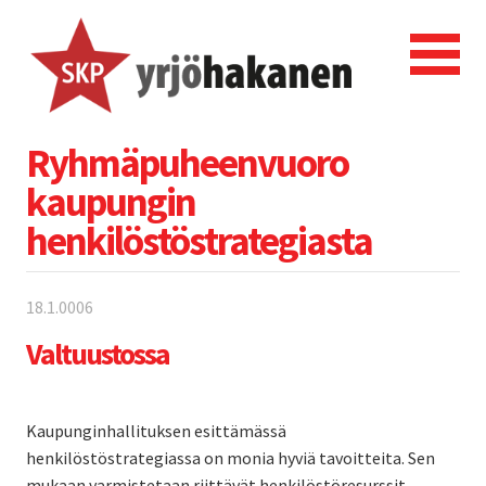
Ryhmäpuheenvuoro
kaupungin
henkilöstöstrategiasta
18.1.0006
Valtuustossa
Kaupunginhallituksen esittämässä
henkilöstöstrategiassa on monia hyviä tavoitteita. Sen
mukaan varmistetaan riittävät henkilöstöresurssit,