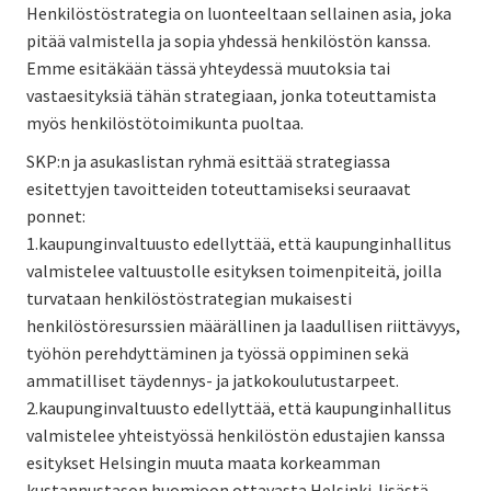
Henkilöstöstrategia on luonteeltaan sellainen asia, joka
pitää valmistella ja sopia yhdessä henkilöstön kanssa.
Emme esitäkään tässä yhteydessä muutoksia tai
vastaesityksiä tähän strategiaan, jonka toteuttamista
myös henkilöstötoimikunta puoltaa.
SKP:n ja asukaslistan ryhmä esittää strategiassa
esitettyjen tavoitteiden toteuttamiseksi seuraavat
ponnet:
1.kaupunginvaltuusto edellyttää, että kaupunginhallitus
valmistelee valtuustolle esityksen toimenpiteitä, joilla
turvataan henkilöstöstrategian mukaisesti
henkilöstöresurssien määrällinen ja laadullisen riittävyys,
työhön perehdyttäminen ja työssä oppiminen sekä
ammatilliset täydennys- ja jatkokoulutustarpeet.
2.kaupunginvaltuusto edellyttää, että kaupunginhallitus
valmistelee yhteistyössä henkilöstön edustajien kanssa
esitykset Helsingin muuta maata korkeamman
kustannustason huomioon ottavasta Helsinki-lisästä