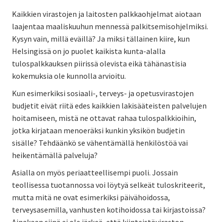
Kaikkien virastojen ja laitosten palkkaohjelmat aiotaan
laajentaa maaliskuuhun mennessä palkitsemisohjelmiksi.
Kysyn vain, millä eväillä? Ja miksi tällainen kiire, kun
Helsingissä on jo puolet kaikista kunta-alalla
tulospalkkauksen piirissä olevista eikä tähänastisia
kokemuksia ole kunnolla arvioitu.
Kun esimerkiksi sosiaali-, terveys- ja opetusvirastojen
budjetit eivät riitä edes kaikkien lakisääteisten palvelujen
hoitamiseen, mistä ne ottavat rahaa tulospalkkioihin,
jotka kirjataan menoeräksi kunkin yksikön budjetin
sisälle? Tehdäänkö se vähentämällä henkilöstöä vai
heikentämällä palveluja?
Asialla on myös periaatteellisempi puoli. Jossain
teollisessa tuotannossa voi löytyä selkeät tuloskriteerit,
mutta mitä ne ovat esimerkiksi päivähoidossa,
terveysasemilla, vanhusten kotihoidossa tai kirjastoissa?
Ainakaan siinä ei ole järkeä, että kiinteistöviraston