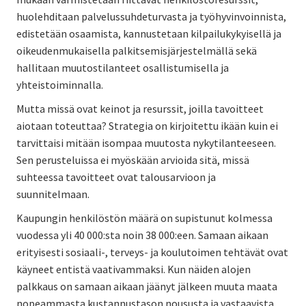
huolehditaan palvelussuhdeturvasta ja työhyvinvoinnista,
edistetään osaamista, kannustetaan kilpailukykyisellä ja
oikeudenmukaisella palkitsemisjärjestelmällä sekä
hallitaan muutostilanteet osallistumisella ja
yhteistoiminnalla.
Mutta missä ovat keinot ja resurssit, joilla tavoitteet
aiotaan toteuttaa? Strategia on kirjoitettu ikään kuin ei
tarvittaisi mitään isompaa muutosta nykytilanteeseen.
Sen perusteluissa ei myöskään arvioida sitä, missä
suhteessa tavoitteet ovat talousarvioon ja
suunnitelmaan.
Kaupungin henkilöstön määrä on supistunut kolmessa
vuodessa yli 40 000:sta noin 38 000:een. Samaan aikaan
erityisesti sosiaali-, terveys- ja koulutoimen tehtävät ovat
käyneet entistä vaativammaksi. Kun näiden alojen
palkkaus on samaan aikaan jäänyt jälkeen muuta maata
nopeammasta kustannustason noususta ja vastaavista