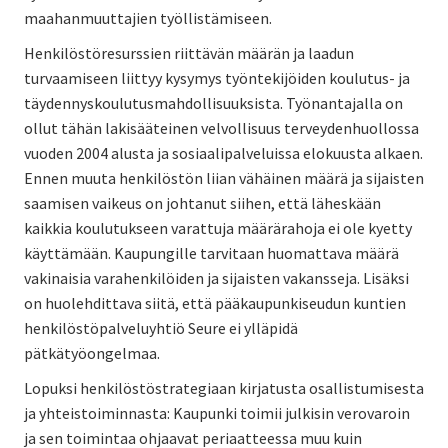
maahanmuuttajien työllistämiseen.
Henkilöstöresurssien riittävän määrän ja laadun
turvaamiseen liittyy kysymys työntekijöiden koulutus- ja
täydennyskoulutusmahdollisuuksista. Työnantajalla on
ollut tähän lakisääteinen velvollisuus terveydenhuollossa
vuoden 2004 alusta ja sosiaalipalveluissa elokuusta alkaen.
Ennen muuta henkilöstön liian vähäinen määrä ja sijaisten
saamisen vaikeus on johtanut siihen, että läheskään
kaikkia koulutukseen varattuja määrärahoja ei ole kyetty
käyttämään. Kaupungille tarvitaan huomattava määrä
vakinaisia varahenkilöiden ja sijaisten vakansseja. Lisäksi
on huolehdittava siitä, että pääkaupunkiseudun kuntien
henkilöstöpalveluyhtiö Seure ei ylläpidä
pätkätyöongelmaa.
Lopuksi henkilöstöstrategiaan kirjatusta osallistumisesta
ja yhteistoiminnasta: Kaupunki toimii julkisin verovaroin
ja sen toimintaa ohjaavat periaatteessa muu kuin