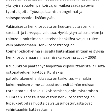
yksityisen puolen palkoista, on vaikea saada päteviä
työntekijöitä. Työssäjaksamisen ongelmat ja
sairaspoissaolot lisääntyvät.
Vakinaisesta henkilöstöstä on huutava pula etenkin
sosiaali- ja terveyspalveluissa. Hyväksytyn talousarvion ja
taloussuunnitelman puitteissa henkilöstövajaus tulee
vain pahenemaan. Henkilöstöstrategian
toimenpideohjelma ei sisällä kuitenkaan mitään esityksiä
henkilöstön määrän lisäämiseksi vuosina 2006 – 2008.
Kaupunki on päättänyt laajentaa kilpailuttamista ja lisätä
ostopalvelujen käyttöä. Kunta- ja
palvelurakennehankkeessa on tarkoitus — ainakin
kokoomuksen viime valtuustossa esittämän mukaan —
toteuttaa suuri askel ulkoistamisen ja yksityistämisen
suuntaan. Tätä taustaa vasten henkilöstöstrategian
lupaukset pitää huolta palvelussuhdeturvasta ovat
vähintäänkin katteettomia.