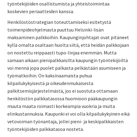
työntekijöiden osallistumista ja yhteistoimintaa
koskevien periaatteiden kanssa.
Henkilöstöstrategian toteuttamiseksi esitetystä
toimenpideohjelmasta puuttuu Helsinki-lisän
maksaminen palkkoihin. Kaupunginjohtajat ovat pitäneet
kyllä omalta osaltaan huolta siitä, että heidän palkkojaan
on nostettu reippaasti tupo-linjaa enemmän. Mutta
samaan aikaan pienipalkkaisilta kaupungin työntekijöiltä
voi mennä jopa puolet palkasta pelkästään asumiseen ja
työmatkoihin. On kaksinaamaista puhua
kilpailukykyisestä ja oikeudenmukaisesta
palkitsemisjärjestelmästä, jos ei suostuta ottamaan
henkilöstön palkkatasossa huomioon pääkaupungin
muuta maata roimasti korkeampia vuokria ja muita
elinkustannuksia. Kaupunki ei voi olla kilpailukykyinen eikä
vetovoiman työnantaja, jollei pieni- ja keskipalkkaisten
työntekijöiden palkkatasoa nosteta.