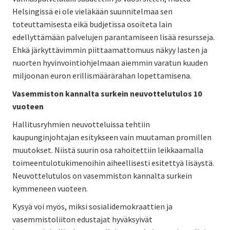
Helsingissä ei ole vieläkään suunnitelmaa sen
toteuttamisesta eikä budjetissa osoiteta lain
edellyttämään palvelujen parantamiseen lisää resursseja.
Ehkä järkyttävimmin piittaamattomuus näkyy lasten ja
nuorten hyvinvointiohjelmaan aiemmin varatun kuuden
miljoonan euron erillismäärärahan lopettamisena.
Vasemmiston kannalta surkein neuvottelutulos 10
vuoteen
Hallitusryhmien neuvotteluissa tehtiin
kaupunginjohtajan esitykseen vain muutaman promillen
muutokset. Niistä suurin osa rahoitettiin leikkaamalla
toimeentulotukimenoihin aiheellisesti esitettyä lisäystä.
Neuvottelutulos on vasemmiston kannalta surkein
kymmeneen vuoteen.
Kysyä voi myös, miksi sosialidemokraattien ja
vasemmistoliiton edustajat hyväksyivät