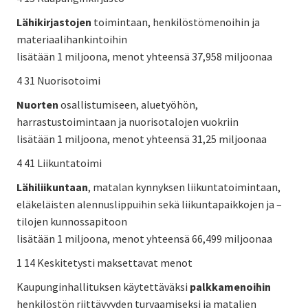
Lähikirjastojen
toimintaan, henkilöstömenoihin ja
materiaalihankintoihin
lisätään 1 miljoona, menot yhteensä 37,958 miljoonaa
4 31 Nuorisotoimi
Nuorten
osallistumiseen, aluetyöhön,
harrastustoimintaan ja nuorisotalojen vuokriin
lisätään 1 miljoona, menot yhteensä 31,25 miljoonaa
4 41 Liikuntatoimi
Lähiliikuntaan
, matalan kynnyksen liikuntatoimintaan,
eläkeläisten alennuslippuihin sekä liikuntapaikkojen ja –
tilojen kunnossapitoon
lisätään 1 miljoona, menot yhteensä 66,499 miljoonaa
1 14 Keskitetysti maksettavat menot
Kaupunginhallituksen käytettäväksi
palkkamenoihin
henkilöstön riittävyyden turvaamiseksi ja matalien