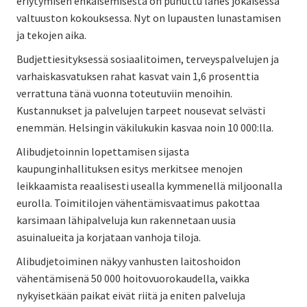
eriytymisen ehkäisemisestä on puhuttu lähes jokaisessa
valtuuston kokouksessa. Nyt on lupausten lunastamisen
ja tekojen aika.
Budjettiesityksessä sosiaalitoimen, terveyspalvelujen ja
varhaiskasvatuksen rahat kasvat vain 1,6 prosenttia
verrattuna tänä vuonna toteutuviin menoihin.
Kustannukset ja palvelujen tarpeet nousevat selvästi
enemmän. Helsingin väkilukukin kasvaa noin 10 000:lla.
Alibudjetoinnin lopettamisen sijasta
kaupunginhallituksen esitys merkitsee menojen
leikkaamista reaalisesti usealla kymmenellä miljoonalla
eurolla. Toimitilojen vähentämisvaatimus pakottaa
karsimaan lähipalveluja kun rakennetaan uusia
asuinalueita ja korjataan vanhoja tiloja.
Alibudjetoiminen näkyy vanhusten laitoshoidon
vähentämisenä 50 000 hoitovuorokaudella, vaikka
nykyisetkään paikat eivät riitä ja eniten palveluja