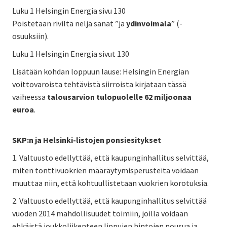
Luku 1 Helsingin Energia sivu 130
Poistetaan riviltä neljä sanat ”ja
ydinvoimala
” (-
osuuksiin).
Luku 1 Helsingin Energia sivut 130
Lisätään kohdan loppuun lause: Helsingin Energian
voittovaroista tehtävistä siirroista kirjataan tässä
vaiheessa
talousarvion tulopuolelle 62 miljoonaa
euroa
.
SKP:n ja Helsinki-listojen ponsiesitykset
1. Valtuusto edellyttää, että kaupunginhallitus selvittää,
miten tonttivuokrien määräytymisperusteita voidaan
muuttaa niin, että kohtuullistetaan vuokrien korotuksia.
2. Valtuusto edellyttää, että kaupunginhallitus selvittää
vuoden 2014 mahdollisuudet toimiin, joilla voidaan
ehkäistä joukkoliikenteen lippujen hintojen nousua ja