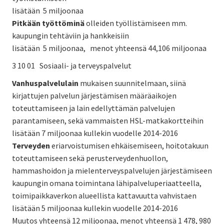
lisätään 5 miljoonaa
Pitkään työttöminä
olleiden työllistämiseen mm.
kaupungin tehtäviin ja hankkeisiin
lisätään 5 miljoonaa, menot yhteensä 44,106 miljoonaa
3 10 01 Sosiaali- ja terveyspalvelut
Vanhuspalvelulain
mukaisen suunnitelmaan, siinä
kirjattujen palvelun järjestämisen määräaikojen
toteuttamiseen ja lain edellyttämän palvelujen
parantamiseen, sekä vammaisten HSL-matkakortteihin
lisätään 7 miljoonaa kullekin vuodelle 2014-2016
Terveyden
eriarvoistumisen ehkäisemiseen, hoitotakuun
toteuttamiseen sekä perusterveydenhuollon,
hammashoidon ja mielenterveyspalvelujen järjestämiseen
kaupungin omana toimintana lähipalveluperiaatteella,
toimipaikkaverkon alueellista kattavuutta vahvistaen
lisätään 5 miljoonaa kullekin vuodelle 2014-2016
Muutos yhteensä 12 miljoonaa, menot yhteensä 1 478, 980