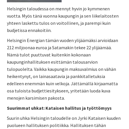
Helsingin taloudessa on mennyt hyvin jo kymmenen
vuotta. Myös tänä vuonna kaupungin ja sen liikelaitosten
yhteen laskettu tulos on voitollinen, ja parempi kuin
budjetissa ennakoitiin.
Helsingin Energian tämän vuoden ylijäämäksi arvioidaan
212 miljoonaa euroa ja Satamakin tekee 22 ylijäämää.
Nämä tulot puuttuvat kuitenkin kokonaan
kaupunginhallituksen esittämän talousarvion
tulopuolelta. Vaikka kaupungin maksuvalmius on vähän
heikentynyt, on lainasaatavia ja pankkitalletuksia
edelleen enemmän kuin velkoja. Jättämällä kirjaamatta
osa tuloista budjettiesitykseen, yritetään luoda kuva
menojen karsimisen pakosta.
Suurimmat uhkat: Kataisen hallitus ja työttömyys
Suurin uhka Helsingin taloudelle on Jyrki Kataisen kuuden
puolueen hallituksen politiikka. Hallituksen tähän