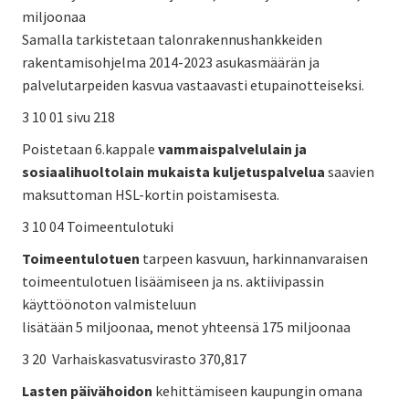
miljoonaa
Samalla tarkistetaan talonrakennushankkeiden
rakentamisohjelma 2014-2023 asukasmäärän ja
palvelutarpeiden kasvua vastaavasti etupainotteiseksi.
3 10 01 sivu 218
Poistetaan 6.kappale
vammaispalvelulain ja
sosiaalihuoltolain mukaista kuljetuspalvelua
saavien
maksuttoman HSL-kortin poistamisesta.
3 10 04 Toimeentulotuki
Toimeentulotuen
tarpeen kasvuun, harkinnanvaraisen
toimeentulotuen lisäämiseen ja ns. aktiivipassin
käyttöönoton valmisteluun
lisätään 5 miljoonaa, menot yhteensä 175 miljoonaa
3 20 Varhaiskasvatusvirasto 370,817
Lasten päivähoidon
kehittämiseen kaupungin omana