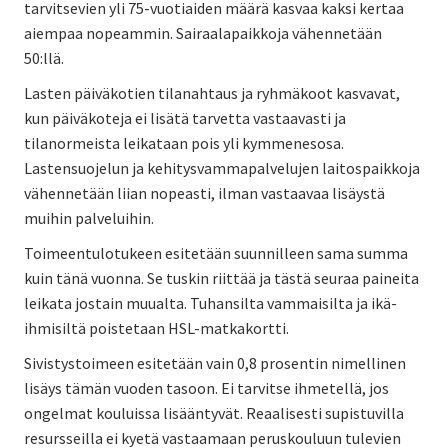
tarvitsevien yli 75-vuotiaiden määrä kasvaa kaksi kertaa
aiempaa nopeammin. Sairaalapaikkoja vähennetään
50:llä.
Lasten päiväkotien tilanahtaus ja ryhmäkoot kasvavat,
kun päiväkoteja ei lisätä tarvetta vastaavasti ja
tilanormeista leikataan pois yli kymmenesosa.
Lastensuojelun ja kehitysvammapalvelujen laitospaikkoja
vähennetään liian nopeasti, ilman vastaavaa lisäystä
muihin palveluihin.
Toimeentulotukeen esitetään suunnilleen sama summa
kuin tänä vuonna. Se tuskin riittää ja tästä seuraa paineita
leikata jostain muualta. Tuhansilta vammaisilta ja ikä-
ihmisiltä poistetaan HSL-matkakortti.
Sivistystoimeen esitetään vain 0,8 prosentin nimellinen
lisäys tämän vuoden tasoon. Ei tarvitse ihmetellä, jos
ongelmat kouluissa lisääntyvät. Reaalisesti supistuvilla
resursseilla ei kyetä vastaamaan peruskouluun tulevien