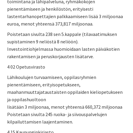
toimintana ja lähipalveluna, ryhmäkokojen
pienentämiseen ja henkilöstön, erityisesti
lastentarhanopettajien palkkaamiseen lisää 3 miljoonaa
euroa, menot yhteensä 373,817 miljoonaa.
Poistetaan sivulta 238 sen 5.kappale (tilavaatimuksen
supistaminen 9 neliöstä 8 neliöön).
Investointiohjelmassa huomioidaan lasten päiväkotien
rakentamisen ja peruskorjausten lisätarve.
4 02
Opetusvirasto
Lähikoulujen turvaamiseen, oppilasryhmien
pienentämiseen, erityisopetukseen,
maahanmuuttajataustaisten oppilaiden kieliopetukseen
ja oppilashuoltoon
lisätään 3 miljoonaa, menot yhteensä 660,372 miljoonaa
Poistetaan sivulta 245 ruoka- ja siivouspalvelujen
kilpailuttamisen laajentaminen.
4 15 Kaupunginkirjasto