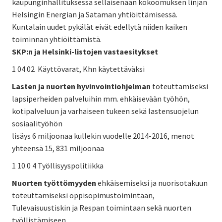
kaupunginhallituksessa sellaisenaan kokoomuksen linjan
Helsingin Energian ja Sataman yhtiöittämisessä.
Kuntalain uudet pykälät eivät edellytä niiden kaiken
toiminnan yhtiöittämistä.
SKP:n ja Helsinki-listojen vastaesitykset
1 04 02 Käyttövarat, Khn käytettäväksi
Lasten ja nuorten hyvinvointiohjelman
toteuttamiseksi
lapsiperheiden palveluihin mm. ehkäisevään työhön,
kotipalveluun ja varhaiseen tukeen sekä lastensuojelun
sosiaalityöhön
lisäys 6 miljoonaa kullekin vuodelle 2014-2016, menot
yhteensä 15, 831 miljoonaa
1 10 0 4 Työllisyyspolitiikka
Nuorten työttömyyden
ehkäisemiseksi ja nuorisotakuun
toteuttamiseksi oppisopimustoimintaan,
Tulevaisuustiskin ja Respan toimintaan sekä nuorten
työllistämiseen