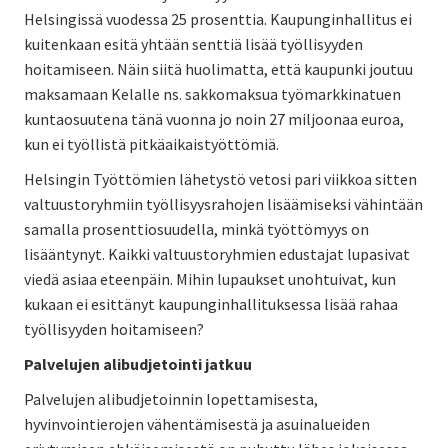
Helsingissä vuodessa 25 prosenttia. Kaupunginhallitus ei
kuitenkaan esitä yhtään senttiä lisää työllisyyden
hoitamiseen. Näin siitä huolimatta, että kaupunki joutuu
maksamaan Kelalle ns. sakkomaksua työmarkkinatuen
kuntaosuutena tänä vuonna jo noin 27 miljoonaa euroa,
kun ei työllistä pitkäaikaistyöttömiä.
Helsingin Työttömien lähetystö vetosi pari viikkoa sitten
valtuustoryhmiin työllisyysrahojen lisäämiseksi vähintään
samalla prosenttiosuudella, minkä työttömyys on
lisääntynyt. Kaikki valtuustoryhmien edustajat lupasivat
viedä asiaa eteenpäin. Mihin lupaukset unohtuivat, kun
kukaan ei esittänyt kaupunginhallituksessa lisää rahaa
työllisyyden hoitamiseen?
Palvelujen alibudjetointi jatkuu
Palvelujen alibudjetoinnin lopettamisesta,
hyvinvointierojen vähentämisestä ja asuinalueiden