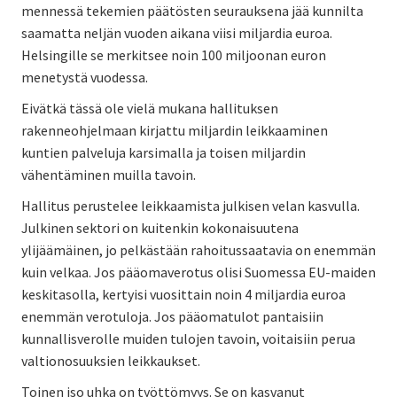
mennessä tekemien päätösten seurauksena jää kunnilta
saamatta neljän vuoden aikana viisi miljardia euroa.
Helsingille se merkitsee noin 100 miljoonan euron
menetystä vuodessa.
Eivätkä tässä ole vielä mukana hallituksen
rakenneohjelmaan kirjattu miljardin leikkaaminen
kuntien palveluja karsimalla ja toisen miljardin
vähentäminen muilla tavoin.
Hallitus perustelee leikkaamista julkisen velan kasvulla.
Julkinen sektori on kuitenkin kokonaisuutena
ylijäämäinen, jo pelkästään rahoitussaatavia on enemmän
kuin velkaa. Jos pääomaverotus olisi Suomessa EU-maiden
keskitasolla, kertyisi vuosittain noin 4 miljardia euroa
enemmän verotuloja. Jos pääomatulot pantaisiin
kunnallisverolle muiden tulojen tavoin, voitaisiin perua
valtionosuuksien leikkaukset.
Toinen iso uhka on työttömyys. Se on kasvanut