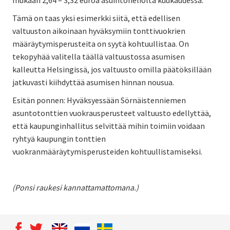
Tämä on taas yksi esimerkki siitä, että edellisen
valtuuston aikoinaan hyväksymiin tonttivuokrien
määräytymisperusteita on syytä kohtuullistaa. On
tekopyhää valitella täällä valtuustossa asumisen
kalleutta Helsingissä, jos valtuusto omilla päätöksillään
jatkuvasti kiihdyttää asumisen hinnan nousua.
Esitän ponnen: Hyväksyessään Sörnäistenniemen
asuntotonttien vuokrausperusteet valtuusto edellyttää,
että kaupunginhallitus selvittää mihin toimiin voidaan
ryhtyä kaupungin tonttien
vuokranmääräytymisperusteiden kohtuullistamiseksi.
(Ponsi raukesi kannattamattomana.)