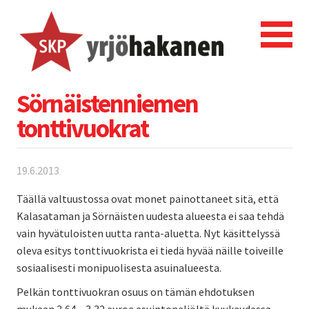
Sörnäistenniemen
tonttivuokrat
19.6.2013
Täällä valtuustossa ovat monet painottaneet sitä, että
Kalasataman ja Sörnäisten uudesta alueesta ei saa tehdä
vain hyvätuloisten uutta ranta-aluetta. Nyt käsittelyssä
oleva esitys tonttivuokrista ei tiedä hyvää näille toiveille
sosiaalisesti monipuolisesta asuinalueesta.
Pelkän tonttivuokran osuus on tämän ehdotuksen
mukaan 2,64 – 3,32 euroa asuintoneliöltä kuukaudessa.