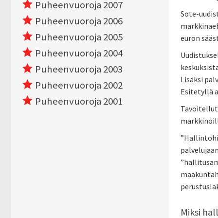
Puheenvuoroja 2007
Sote-uudist
Puheenvuoroja 2006
markkinaeht
Puheenvuoroja 2005
euron sääst
Puheenvuoroja 2004
Uudistuksel
keskuksist
Puheenvuoroja 2003
Lisäksi pal
Puheenvuoroja 2002
Esitetyllä 
Puheenvuoroja 2001
Tavoitellut
markkinoill
”Hallintoh
palvelujaan
”hallitusam
maakuntahal
perustuslak
Miksi hal