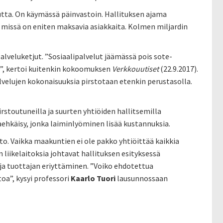
uutta. On käymässä päinvastoin. Hallituksen ajama
, missä on eniten maksavia asiakkaita. Kolmen miljardin
 palveluketjut. ”Sosiaalipalvelut jäämässä pois sote-
us”, kertoi kuitenkin kokoomuksen
Verkkouutiset
(22.9.2017).
alvelujen kokonaisuuksia pirstotaan etenkin perustasolla.
rstoutuneilla ja suurten yhtiöiden hallitsemilla
taehkäisy, jonka laiminlyöminen lisää kustannuksia.
o. Vaikka maakuntien ei ole pakko yhtiöittää kaikkia
 liikelaitoksia johtavat hallituksen esityksessä
n ja tuottajan eriyttäminen. ”Voiko ehdotettua
oa”, kysyi professori
Kaarlo Tuori
lausunnossaan