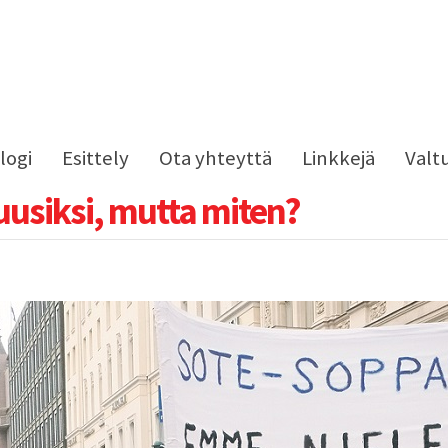
logi
Esittely
Ota yhteyttä
Linkkejä
Valt
uusiksi, mutta miten?