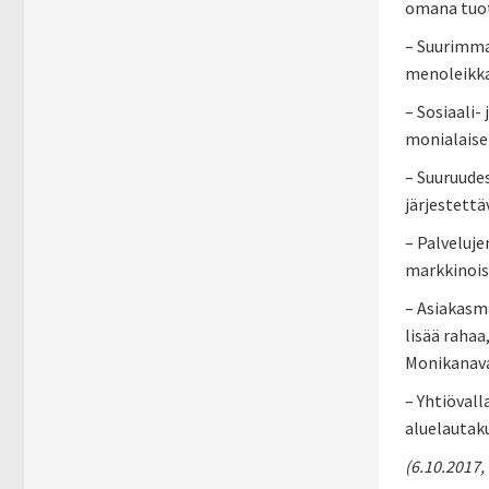
omana tuot
– Suurimma
menoleikkau
– Sosiaali-
monialaisen
– Suuruudes
järjestettä
– Palveluje
markkinois
– Asiakasm
lisää rahaa
Monikanavai
– Yhtiövall
aluelautaku
(6.10.2017,