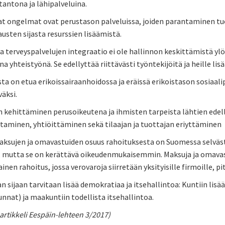
antona ja lähipalveluina.
t ongelmat ovat perustason palveluissa, joiden parantaminen t
sten sijasta resurssien lisäämistä.
 ja terveyspalvelujen integraatio ei ole hallinnon keskittämistä 
a yhteistyönä. Se edellyttää riittävästi työntekijöitä ja heille li
ta on etua erikoissairaanhoidossa ja eräissä erikoistason sosiaali
väksi.
n kehittäminen perusoikeutena ja ihmisten tarpeista lähtien edell
taminen, yhtiöittäminen sekä tilaajan ja tuottajan eriyttäminen
aksujen ja omavastuiden osuus rahoituksesta on Suomessa selvästi
, mutta se on kerättävä oikeudenmukaisemmin. Maksuja ja omavastu
nen rahoitus, jossa verovaroja siirretään yksityisille firmoille, pi
an sijaan tarvitaan lisää demokratiaa ja itsehallintoa: Kuntiin lis
nnat) ja maakuntiin todellista itsehallintoa.
 artikkeli Eespäin-lehteen 3/2017)