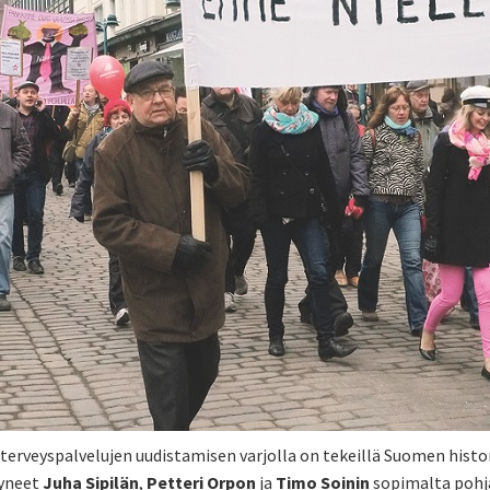
a terveyspalvelujen uudistamisen varjolla on tekeillä Suomen hist
tyneet
Juha Sipilän
,
Petteri Orpon
ja
Timo Soinin
sopimalta pohja