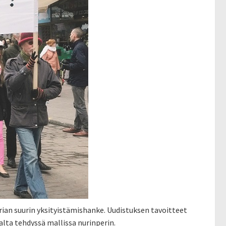
orian suurin yksityistämishanke. Uudistuksen tavoitteet
lta tehdyssä mallissa nurinperin.