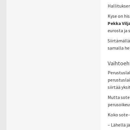
Hallituksen
Kyse on hi
Pekka Vilj
eurosta ja 
Siirtämällä
samalla he
Vaihtoeh
Perustuslak
perustusla
siirtää yks
Mutta sote-
perusoikeus
Koko sote-u
– Lähellä j