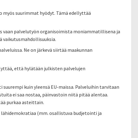
uo myös suurimmat hyödyt. Tämä edellyttää
ylös vaan palvelutyön organisoimista moniammatillisena ja
sää vaikutusmahdollisuuksia.
palveluissa. Ne on järkevä siirtää maakunnan
yttää, että hylätään julkisten palvelujen
 suurempi kuin yleensä EU-maissa. Palveluihin tarvitaan
ita ei saa nostaa, päinvastoin niitä pitää alentaa.
tää purkaa asteittain.
ää lähidemokratiaa (mm. osallistuva budjetointi ja