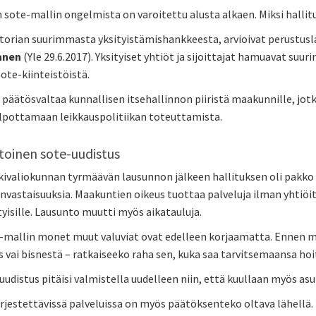
 sote-mallin ongelmista on varoitettu alusta alkaen. Miksi hallitu
storian suurimmasta yksityistämishankkeesta, arvioivat perustusl
anen
(Yle 29.6.2017). Yksityiset yhtiöt ja sijoittajat hamuavat suur
sote-kiinteistöistä.
 päätösvaltaa kunnallisen itsehallinnon piiristä maakunnille, jot
lpottamaan leikkauspolitiikan toteuttamista.
toinen sote-uudistus
ivaliokunnan tyrmäävän lausunnon jälkeen hallituksen oli pakko ko
invastaisuuksia. Maakuntien oikeus tuottaa palveluja ilman yhtiö
ityisille. Lausunto muutti myös aikatauluja.
mallin monet muut valuviat ovat edelleen korjaamatta. Ennen muut
 vai bisnestä – ratkaiseeko raha sen, kuka saa tarvitsemaansa hoi
udistus pitäisi valmistella uudelleen niin, että kuullaan myös asuk
ärjestettävissä palveluissa on myös päätöksenteko oltava lähellä. 