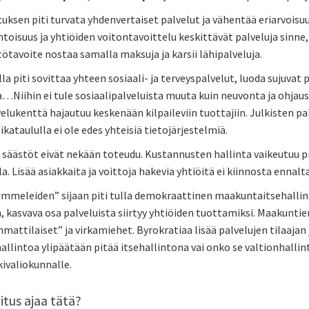
uksen piti turvata yhdenvertaiset palvelut ja vähentää eriarvois
oisuus ja yhtiöiden voitontavoittelu keskittävät palveluja sinne
ötavoite nostaa samalla maksuja ja karsii lähipalveluja.
la piti sovittaa yhteen sosiaali- ja terveyspalvelut, luoda sujuvat
a…Niihin ei tule sosiaalipalveluista muuta kuin neuvonta ja ohja
velukenttä hajautuu keskenään kilpaileviin tuottajiin. Julkisten p
aikataululla ei ole edes yhteisiä tietojärjestelmiä.
 säästöt eivät nekään toteudu. Kustannusten hallinta vaikeutuu pi
a. Lisää asiakkaita ja voittoja hakevia yhtiöitä ei kiinnosta ennal
immeleiden” sijaan piti tulla demokraattinen maakuntaitsehallint
, kasvava osa palveluista siirtyy yhtiöiden tuottamiksi. Maakuntien
mattilaiset” ja virkamiehet. Byrokratiaa lisää palvelujen tilaaja
lintoa ylipäätään pitää itsehallintona vai onko se valtionhallint
ivaliokunnalle.
litus ajaa tätä?