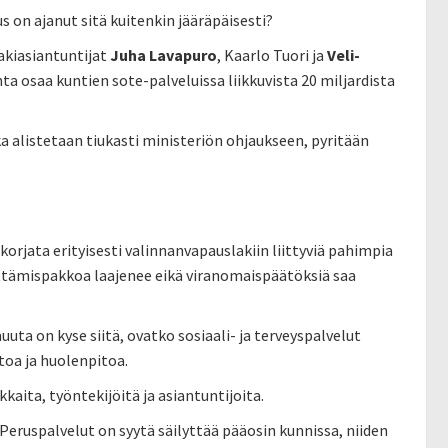
s on ajanut sitä kuitenkin jääräpäisesti?
akiasiantuntijat
Juha Lavapuro
, Kaarlo Tuori ja
Veli-
inta osaa kuntien sote-palveluissa liikkuvista 20 miljardista
ka alistetaan tiukasti ministeriön ohjaukseen, pyritään
rjata erityisesti valinnanvapauslakiin liittyviä pahimpia
ittämispakkoa laajenee eikä viranomaispäätöksiä saa
a on kyse siitä, ovatko sosiaali- ja terveyspalvelut
toa ja huolenpitoa.
kaita, työntekijöitä ja asiantuntijoita.
Peruspalvelut on syytä säilyttää pääosin kunnissa, niiden