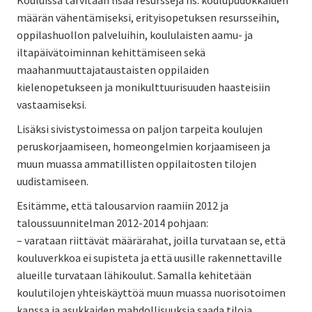
määrän vähentämiseksi, erityisopetuksen resursseihin,
oppilashuollon palveluihin, koululaisten aamu- ja
iltapäivätoiminnan kehittämiseen sekä
maahanmuuttajataustaisten oppilaiden
kielenopetukseen ja monikulttuurisuuden haasteisiin
vastaamiseksi.
Lisäksi sivistystoimessa on paljon tarpeita koulujen
peruskorjaamiseen, homeongelmien korjaamiseen ja
muun muassa ammatillisten oppilaitosten tilojen
uudistamiseen.
Esitämme, että talousarvion raamiin 2012 ja
taloussuunnitelman 2012-2014 pohjaan:
– varataan riittävät määrärahat, joilla turvataan se, että
kouluverkkoa ei supisteta ja että uusille rakennettaville
alueille turvataan lähikoulut. Samalla kehitetään
koulutilojen yhteiskäyttöä muun muassa nuorisotoimen
kanssa ja asukkaiden mahdollisuuksia saada tiloja