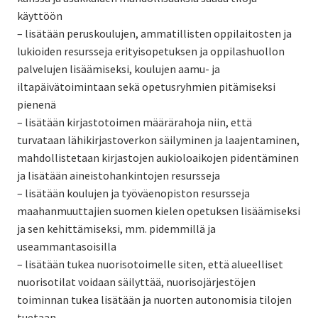
käyttöön
– lisätään peruskoulujen, ammatillisten oppilaitosten ja
lukioiden resursseja erityisopetuksen ja oppilashuollon
palvelujen lisäämiseksi, koulujen aamu- ja
iltapäivätoimintaan sekä opetusryhmien pitämiseksi
pienenä
– lisätään kirjastotoimen määrärahoja niin, että
turvataan lähikirjastoverkon säilyminen ja laajentaminen,
mahdollistetaan kirjastojen aukioloaikojen pidentäminen
ja lisätään aineistohankintojen resursseja
– lisätään koulujen ja työväenopiston resursseja
maahanmuuttajien suomen kielen opetuksen lisäämiseksi
ja sen kehittämiseksi, mm. pidemmillä ja
useammantasoisilla
– lisätään tukea nuorisotoimelle siten, että alueelliset
nuorisotilat voidaan säilyttää, nuorisojärjestöjen
toiminnan tukea lisätään ja nuorten autonomisia tilojen
tuetaan