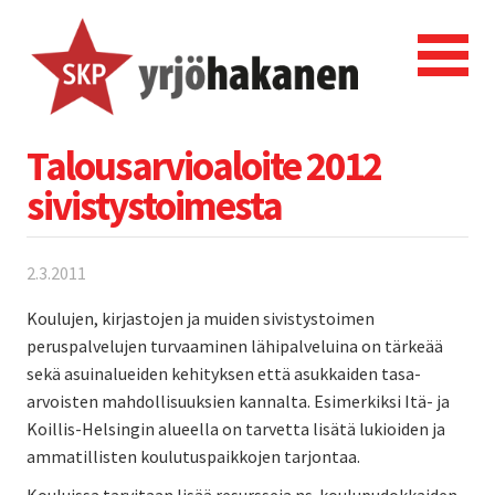
Talousarvioaloite 2012
sivistystoimesta
2.3.2011
Koulujen, kirjastojen ja muiden sivistystoimen
peruspalvelujen turvaaminen lähipalveluina on tärkeää
sekä asuinalueiden kehityksen että asukkaiden tasa-
arvoisten mahdollisuuksien kannalta. Esimerkiksi Itä- ja
Koillis-Helsingin alueella on tarvetta lisätä lukioiden ja
ammatillisten koulutuspaikkojen tarjontaa.
Kouluissa tarvitaan lisää resursseja ns. koulupudokkaiden