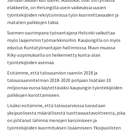
eläkkeelle, on Helsingillä usein vaikeuksia uusien
työntekijöiden rekrytoinnissa työn kuormittavuuden ja
matalien palkkojen takia.
Suomen suurimpana työnantajana Helsinki vaikuttaa
myös laajemmin työmarkkinoihin. Kaupungilla on myös
edustus Kuntatyönantajan hallinnossa. Muun muassa
Kiky-sopimuksella on heikennetty kunta-alan
työntekijöiden asemaa.
Esitämme, että talousarvion raamiin 2018 ja
taloussuunnitelman 2018-2020 pohjaan lisätään 10
miljoonaa euroa käytettäväksi kaupungin työntekijöiden
palkkojen korottamiseen.
Lisäksi esitämme, että talousarviossa luovutaan
yksipuolisesta määrällisestä tuottavuustavoitteesta, joka
on johtanut lähinnä menojen karsimiseen ja
työntekijöiden kuormituksen lisäämiseen. Yksipuolisten