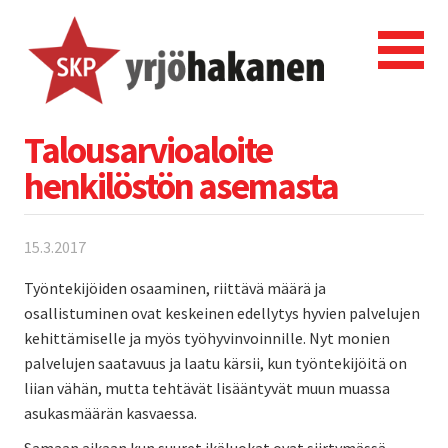
Talousarvioaloite
henkilöstön asemasta
15.3.2017
Työntekijöiden osaaminen, riittävä määrä ja
osallistuminen ovat keskeinen edellytys hyvien palvelujen
kehittämiselle ja myös työhyvinvoinnille. Nyt monien
palvelujen saatavuus ja laatu kärsii, kun työntekijöitä on
liian vähän, mutta tehtävät lisääntyvät muun muassa
asukasmäärän kasvaessa.
Samaan aikaan kun suuret ikäluokat ovat siirtymässä