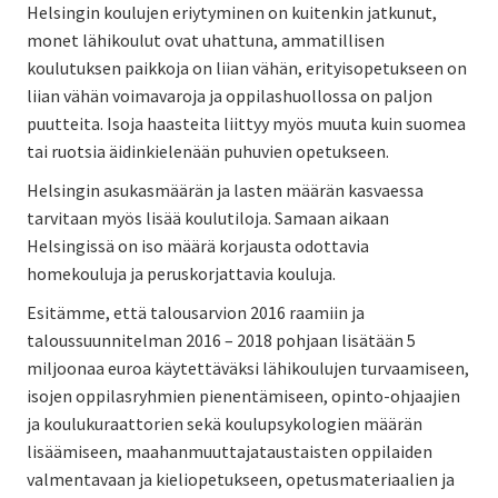
Helsingin koulujen eriytyminen on kuitenkin jatkunut,
monet lähikoulut ovat uhattuna, ammatillisen
koulutuksen paikkoja on liian vähän, erityisopetukseen on
liian vähän voimavaroja ja oppilashuollossa on paljon
puutteita. Isoja haasteita liittyy myös muuta kuin suomea
tai ruotsia äidinkielenään puhuvien opetukseen.
Helsingin asukasmäärän ja lasten määrän kasvaessa
tarvitaan myös lisää koulutiloja. Samaan aikaan
Helsingissä on iso määrä korjausta odottavia
homekouluja ja peruskorjattavia kouluja.
Esitämme, että talousarvion 2016 raamiin ja
taloussuunnitelman 2016 – 2018 pohjaan lisätään 5
miljoonaa euroa käytettäväksi lähikoulujen turvaamiseen,
isojen oppilasryhmien pienentämiseen, opinto-ohjaajien
ja koulukuraattorien sekä koulupsykologien määrän
lisäämiseen, maahanmuuttajataustaisten oppilaiden
valmentavaan ja kieliopetukseen, opetusmateriaalien ja