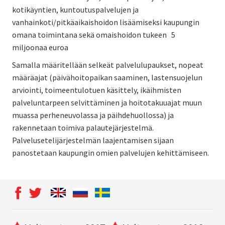
kotikäyntien, kuntoutuspalvelujen ja
vanhainkoti/pitkäaikaishoidon lisäämiseksi kaupungin
omana toimintana sekä omaishoidon tukeen 5
miljoonaa euroa
Samalla määritellään selkeät palvelulupaukset, nopeat
määräajat (päivähoitopaikan saaminen, lastensuojelun
arviointi, toimeentulotuen käsittely, ikäihmisten
palveluntarpeen selvittäminen ja hoitotakuuajat muun
muassa perheneuvolassa ja päihdehuollossa) ja
rakennetaan toimiva palautejärjestelmä.
Palvelusetelijärjestelmän laajentamisen sijaan
panostetaan kaupungin omien palvelujen kehittämiseen.