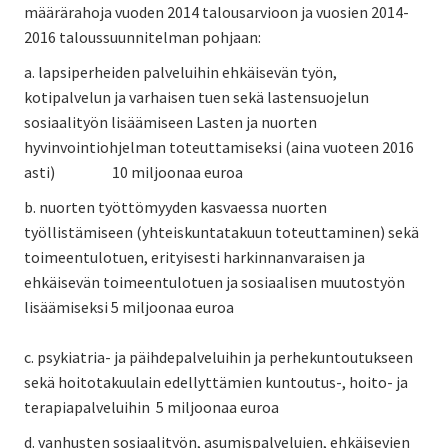
määrärahoja vuoden 2014 talousarvioon ja vuosien 2014-
2016 taloussuunnitelman pohjaan:
a. lapsiperheiden palveluihin ehkäisevän työn,
kotipalvelun ja varhaisen tuen sekä lastensuojelun
sosiaalityön lisäämiseen Lasten ja nuorten
hyvinvointiohjelman toteuttamiseksi (aina vuoteen 2016
asti) 10 miljoonaa euroa
b. nuorten työttömyyden kasvaessa nuorten
työllistämiseen (yhteiskuntatakuun toteuttaminen) sekä
toimeentulotuen, erityisesti harkinnanvaraisen ja
ehkäisevän toimeentulotuen ja sosiaalisen muutostyön
lisäämiseksi 5 miljoonaa euroa
c. psykiatria- ja päihdepalveluihin ja perhekuntoutukseen
sekä hoitotakuulain edellyttämien kuntoutus-, hoito- ja
terapiapalveluihin 5 miljoonaa euroa
d. vanhusten sosiaalityön, asumispalvelujen, ehkäisevien