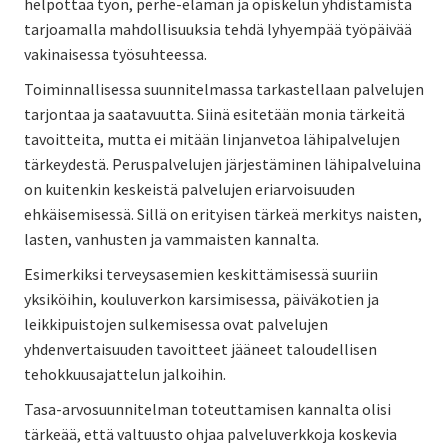
helpottaa työn, perhe-elämän ja opiskelun yhdistämistä
tarjoamalla mahdollisuuksia tehdä lyhyempää työpäivää
vakinaisessa työsuhteessa.
Toiminnallisessa suunnitelmassa tarkastellaan palvelujen
tarjontaa ja saatavuutta. Siinä esitetään monia tärkeitä
tavoitteita, mutta ei mitään linjanvetoa lähipalvelujen
tärkeydestä. Peruspalvelujen järjestäminen lähipalveluina
on kuitenkin keskeistä palvelujen eriarvoisuuden
ehkäisemisessä. Sillä on erityisen tärkeä merkitys naisten,
lasten, vanhusten ja vammaisten kannalta.
Esimerkiksi terveysasemien keskittämisessä suuriin
yksiköihin, kouluverkon karsimisessa, päiväkotien ja
leikkipuistojen sulkemisessa ovat palvelujen
yhdenvertaisuuden tavoitteet jääneet taloudellisen
tehokkuusajattelun jalkoihin.
Tasa-arvosuunnitelman toteuttamisen kannalta olisi
tärkeää, että valtuusto ohjaa palveluverkkoja koskevia