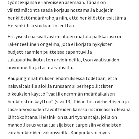
työntekijänsä eriarvoiseen asemaan. Tähän on
välttämätöntä saada korjaus nostamalla budjetin
henkilöstömäärärahoja niin, että henkilöstön esittämä
Helsinki-lisä voidaan toteuttaa.
Erityisesti naisvaltaisten alojen matala palkkataso on
rakenteellinen ongelma, jota ei korjata nykyisten
budjettiraamien puitteissa tapahtuvilla
sukupuolivaikutusten arvioinneilla, työn vaativuuden
arvioinneilla ja tasa-arvolisillä.
Kaupunginhallituksen ehdotuksessa todetaan, että
naisvaltaisilla aloilla runsaampi perhepoliittisten
oikeuksien käyttö ”vaatii enemmän määräaikaisen
henkilöstön käyttöä” (sivu 13). Pidän tätä virheellisenä ja
tasa-arvoisuuden tavoitteiden kanssa ristiriidassa olevana
lähtökohtana. Helsinki on suuri työnantaja, jolla on
mahdollisuus varautua sijaisten tarpeisiin vakinaisten
varahenkilöiden vakansseilla. Kaupunki voi myös