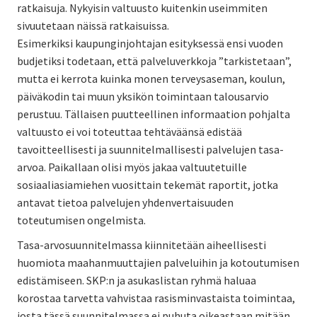
ratkaisuja. Nykyisin valtuusto kuitenkin useimmiten
sivuutetaan näissä ratkaisuissa.
Esimerkiksi kaupunginjohtajan esityksessä ensi vuoden
budjetiksi todetaan, että palveluverkkoja ”tarkistetaan”,
mutta ei kerrota kuinka monen terveysaseman, koulun,
päiväkodin tai muun yksikön toimintaan talousarvio
perustuu. Tällaisen puutteellinen informaation pohjalta
valtuusto ei voi toteuttaa tehtäväänsä edistää
tavoitteellisesti ja suunnitelmallisesti palvelujen tasa-
arvoa. Paikallaan olisi myös jakaa valtuutetuille
sosiaaliasiamiehen vuosittain tekemät raportit, jotka
antavat tietoa palvelujen yhdenvertaisuuden
toteutumisen ongelmista.
Tasa-arvosuunnitelmassa kiinnitetään aiheellisesti
huomiota maahanmuuttajien palveluihin ja kotoutumisen
edistämiseen. SKP:n ja asukaslistan ryhmä haluaa
korostaa tarvetta vahvistaa rasisminvastaista toimintaa,
josta tässä suunnitelmassa ei puhuta oikeastaan mitään.