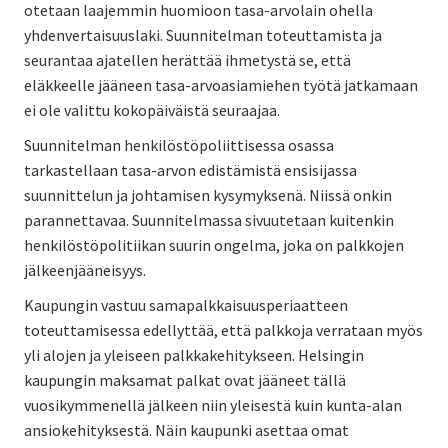
otetaan laajemmin huomioon tasa-arvolain ohella
yhdenvertaisuuslaki. Suunnitelman toteuttamista ja
seurantaa ajatellen herättää ihmetystä se, että
eläkkeelle jääneen tasa-arvoasiamiehen työtä jatkamaan
ei ole valittu kokopäiväistä seuraajaa.
Suunnitelman henkilöstöpoliittisessa osassa
tarkastellaan tasa-arvon edistämistä ensisijassa
suunnittelun ja johtamisen kysymyksenä. Niissä onkin
parannettavaa. Suunnitelmassa sivuutetaan kuitenkin
henkilöstöpolitiikan suurin ongelma, joka on palkkojen
jälkeenjääneisyys.
Kaupungin vastuu samapalkkaisuusperiaatteen
toteuttamisessa edellyttää, että palkkoja verrataan myös
yli alojen ja yleiseen palkkakehitykseen. Helsingin
kaupungin maksamat palkat ovat jääneet tällä
vuosikymmenellä jälkeen niin yleisestä kuin kunta-alan
ansiokehityksestä. Näin kaupunki asettaa omat