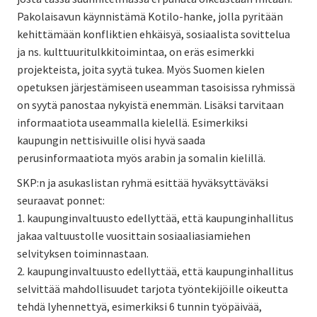
Pakolaisavun käynnistämä Kotilo-hanke, jolla pyritään
kehittämään konfliktien ehkäisyä, sosiaalista sovittelua
ja ns. kulttuuritulkkitoimintaa, on eräs esimerkki
projekteista, joita syytä tukea. Myös Suomen kielen
opetuksen järjestämiseen useamman tasoisissa ryhmissä
on syytä panostaa nykyistä enemmän. Lisäksi tarvitaan
informaatiota useammalla kielellä. Esimerkiksi
kaupungin nettisivuille olisi hyvä saada
perusinformaatiota myös arabin ja somalin kielillä.
SKP:n ja asukaslistan ryhmä esittää hyväksyttäväksi
seuraavat ponnet:
1. kaupunginvaltuusto edellyttää, että kaupunginhallitus
jakaa valtuustolle vuosittain sosiaaliasiamiehen
selvityksen toiminnastaan.
2. kaupunginvaltuusto edellyttää, että kaupunginhallitus
selvittää mahdollisuudet tarjota työntekijöille oikeutta
tehdä lyhennettyä, esimerkiksi 6 tunnin työpäivää,