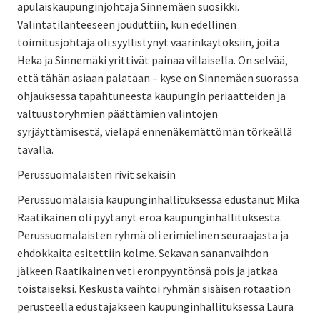
apulaiskaupunginjohtaja Sinnemäen suosikki.
Valintatilanteeseen jouduttiin, kun edellinen
toimitusjohtaja oli syyllistynyt väärinkäytöksiin, joita
Heka ja Sinnemäki yrittivät painaa villaisella. On selvää,
että tähän asiaan palataan – kyse on Sinnemäen suorassa
ohjauksessa tapahtuneesta kaupungin periaatteiden ja
valtuustoryhmien päättämien valintojen
syrjäyttämisestä, vieläpä ennenäkemättömän törkeällä
tavalla.
Perussuomalaisten rivit sekaisin
Perussuomalaisia kaupunginhallituksessa edustanut Mika
Raatikainen oli pyytänyt eroa kaupunginhallituksesta.
Perussuomalaisten ryhmä oli erimielinen seuraajasta ja
ehdokkaita esitettiin kolme. Sekavan sananvaihdon
jälkeen Raatikainen veti eronpyyntönsä pois ja jatkaa
toistaiseksi. Keskusta vaihtoi ryhmän sisäisen rotaation
perusteella edustajakseen kaupunginhallituksessa Laura