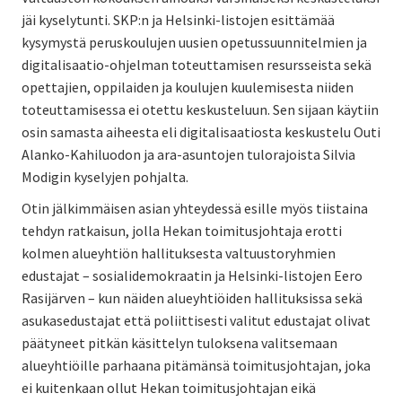
jäi kyselytunti. SKP:n ja Helsinki-listojen esittämää
kysymystä peruskoulujen uusien opetussuunnitelmien ja
digitalisaatio-ohjelman toteuttamisen resursseista sekä
opettajien, oppilaiden ja koulujen kuulemisesta niiden
toteuttamisessa ei otettu keskusteluun. Sen sijaan käytiin
osin samasta aiheesta eli digitalisaatiosta keskustelu Outi
Alanko-Kahiluodon ja ara-asuntojen tulorajoista Silvia
Modigin kyselyjen pohjalta.
Otin jälkimmäisen asian yhteydessä esille myös tiistaina
tehdyn ratkaisun, jolla Hekan toimitusjohtaja erotti
kolmen alueyhtiön hallituksesta valtuustoryhmien
edustajat – sosialidemokraatin ja Helsinki-listojen Eero
Rasijärven – kun näiden alueyhtiöiden hallituksissa sekä
asukasedustajat että poliittisesti valitut edustajat olivat
päätyneet pitkän käsittelyn tuloksena valitsemaan
alueyhtiöille parhaana pitämänsä toimitusjohtajan, joka
ei kuitenkaan ollut Hekan toimitusjohtajan eikä