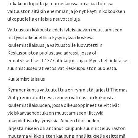
Lokakuun lopulla ja marraskuussa on asiaa tulossa
valtuuston sitäkin enemmän ja jo nyt käytiin kokouksen
ulkopuolella erilaisia neuvotteluja.
Valtuuston kokousta edelsi yleiskaavan muuttamiseen
liittyviä oikeudellisia kysymyksiä koskeva
kuulemistilaisuus ja valtuustolle luovutettiin
Keskuspuistoa puolustava adressi, jossa oli
ennätykselliset 17 377 allekirjoittajaa. Myös helsinkiläiset
suunnistusseurat vetosivat Keskuspuiston puolesta.
Kuulemistilaisuus
Kymmenkunta valtuutettua eri ryhmistä järjesti Thomas
Wallgrenin aloitteesta ennen valtuuston kokousta
kuulemistilaisuuden, jossa oikeusoppineet selvittivät
yleiskaavaehdotuksen muuttamiseen liittyviä
oikeudellisia kysymyksiä. Aiheen tilaisuuden
järjestämiseen oli antanut kaupunkisuunnitteluviraston
muutama viikko sitten kaupunginhallitukselle esittämä