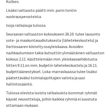
Kolben.
Lisäksi valtuusto päätti mm. parin tontin
vuokrausperusteista.
Isoja ratkaisuja tulossa
Seuraavan valtuuston kokoukseen 26.10. tulee lausunto
sote- ja maakuntauudistuksesta (lähetekeskustelu) ja
Vartiosaaren kiistelty osayleiskaava. Asioiden
ruuhkautumisen takia kutsuttiin ylimääräinen valtuuston
kokous 2.11. käsittelemään mm. yleiskaavaehdotusta.
Sitten 9.11.on mm. budjetin lähetekeskustelu ja 16.11.
budjettiäänestykset. Loka-marraskuussa tulee lisäksi
päätettäväksi toimialajohtajien valinta ja uusi
hallintosääntö.
Tulossa olevista isoista ratkaisuista isommat ryhmät
käyvät neuvotteluja, joihin kaikkia ryhmiä ei suostuta
ottamaan mukaan.