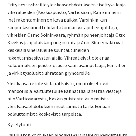
Erityisesti vihreille yleiskaavaehdotukseen sisältyvä laaja
viheralueiden (Keskuspuisto, Vartiosaari, Ramsinniemi
jne) rakentaminen on kova paikka. Varsinkin kun
kaupunkisuunnittelulautakunnan varapuheenjohtaja,
vihreiden Osmo Soininvaara, ryhmän puheenjohtaja Otso
Kivekäs ja apulaiskaupunginjohtaja Anni Sinnemäki ovat
keskeisiä viheralueille suuntautuneiden
rakentamisesitysten ajajia. Vihreät eivät ole enää
kokoomuksen puisto-osasto vaan avainpelaaja, kun viher-
ja virkistysalueita uhrataan gryndereille.
Yleiskaavaa ei ole vielä ratkaistu, muutokset ovat
mahdollisia. Valtuutetuille kannattaa lähettää viestejä
niin Vartiosaaresta, Keskuspuistosta kuin muista
yleiskaavaehdotuksen muuttamista tai kokonaan
palauttamista koskevista tarpeista.
Kyselytunti
Valtuuston kokouksen ainoaksi varsinaiseksi keskusteluksi