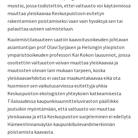
muistio, jossa todisteltiin, ettei valtuusto voi käytännössä
muuttaa yleiskaavaa Keskuspuistoon esitetyn
rakentamisen poistamiseksi vaan vain hyväksyä sen tai
palauttaa uuteen valmisteluun.
Kuulemistilaisuuteen saatiin kaavoitusoikeuden johtavan
asiantuntijan prof Olavi Syrjäsen ja Helsingin yliopiston
ympäristöoikeuden professori Kai Kokon lausunnot, joissa
osoitettiin valtuuston voivan muuttaa yleiskaavaa ja
muutosten olevan lain mukaan tarpeen, koska
yleiskaavaehdotus ei vastaa maakuntakaavaa eikä ota
huomioon sen vaikutusarviossa esitettyjä uhkia
Keskuspuiston ekologisten yhteyksien katkeamisesta.
Tilaisuudessa kaupunkisuunnitteluviraston päällikkö
joutuikin myöntämään, että valtuusto voi muuttaa
yleiskaavaa ja että Keskuspuiston suojeleminen ei edellytä
Hämeenlinnanväylän kaupunkibulevardimerkinnän
poistamista kaavasta.