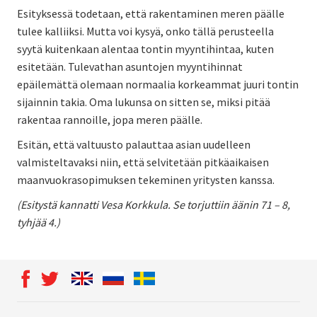
Esityksessä todetaan, että rakentaminen meren päälle
tulee kalliiksi. Mutta voi kysyä, onko tällä perusteella
syytä kuitenkaan alentaa tontin myyntihintaa, kuten
esitetään. Tulevathan asuntojen myyntihinnat
epäilemättä olemaan normaalia korkeammat juuri tontin
sijainnin takia. Oma lukunsa on sitten se, miksi pitää
rakentaa rannoille, jopa meren päälle.
Esitän, että valtuusto palauttaa asian uudelleen
valmisteltavaksi niin, että selvitetään pitkäaikaisen
maanvuokrasopimuksen tekeminen yritysten kanssa.
(Esitystä kannatti Vesa Korkkula. Se torjuttiin äänin 71 – 8,
tyhjää 4.)