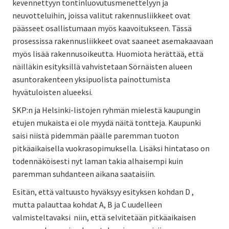
kevennettyyn tontinluovutusmenettelyyn ja
neuvotteluihin, joissa valitut rakennusliikkeet ovat
päässeet osallistumaan myös kaavoitukseen. Tässä
prosessissa rakennusliikkeet ovat saaneet asemakaavaan
myös lisää rakennusoikeutta. Huomiota herättää, että
näilläkin esityksillä vahvistetaan Sörnäisten alueen
asuntorakenteen yksipuolista painottumista
hyvätuloisten alueeksi.
SKP:n ja Helsinki-listojen ryhmän mielestä kaupungin
etujen mukaista ei ole myydä näitä tontteja. Kaupunki
saisi niistä pidemmän päälle paremman tuoton
pitkäaikaisella vuokrasopimuksella. Lisäksi hintataso on
todennäköisesti nyt laman takia alhaisempi kuin
paremman suhdanteen aikana saataisiin.
Esitän, että valtuusto hyväksyy esityksen kohdan D ,
mutta palauttaa kohdat A, B ja C uudelleen
valmisteltavaksi niin, että selvitetään pitkäaikaisen