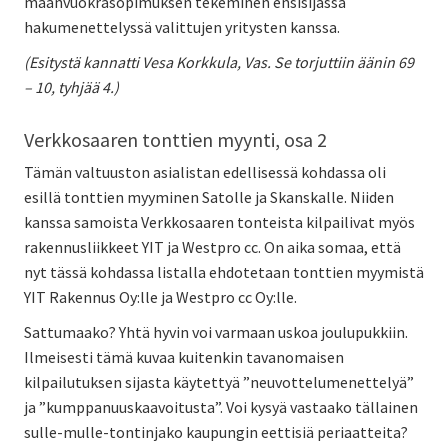
maanvuokrasopimuksen tekeminen ensisijassa
hakumenettelyssä valittujen yritysten kanssa.
(Esitystä kannatti Vesa Korkkula, Vas. Se torjuttiin äänin 69
– 10, tyhjää 4.)
Verkkosaaren tonttien myynti, osa 2
Tämän valtuuston asialistan edellisessä kohdassa oli
esillä tonttien myyminen Satolle ja Skanskalle. Niiden
kanssa samoista Verkkosaaren tonteista kilpailivat myös
rakennusliikkeet YIT ja Westpro cc. On aika somaa, että
nyt tässä kohdassa listalla ehdotetaan tonttien myymistä
YIT Rakennus Oy:lle ja Westpro cc Oy:lle.
Sattumaako? Yhtä hyvin voi varmaan uskoa joulupukkiin.
Ilmeisesti tämä kuvaa kuitenkin tavanomaisen
kilpailutuksen sijasta käytettyä ”neuvottelumenettelyä”
ja ”kumppanuuskaavoitusta”. Voi kysyä vastaako tällainen
sulle-mulle-tontinjako kaupungin eettisiä periaatteita?