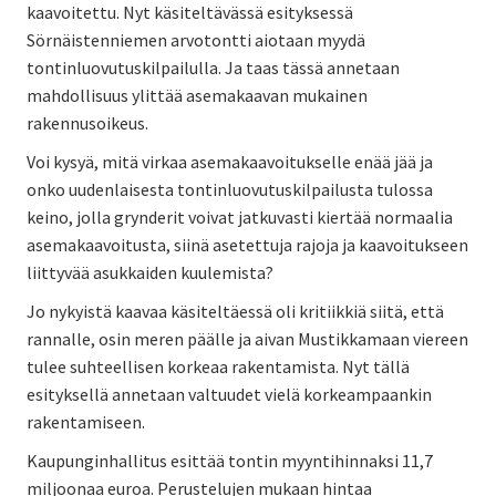
kaavoitettu. Nyt käsiteltävässä esityksessä
Sörnäistenniemen arvotontti aiotaan myydä
tontinluovutuskilpailulla. Ja taas tässä annetaan
mahdollisuus ylittää asemakaavan mukainen
rakennusoikeus.
Voi kysyä, mitä virkaa asemakaavoitukselle enää jää ja
onko uudenlaisesta tontinluovutuskilpailusta tulossa
keino, jolla grynderit voivat jatkuvasti kiertää normaalia
asemakaavoitusta, siinä asetettuja rajoja ja kaavoitukseen
liittyvää asukkaiden kuulemista?
Jo nykyistä kaavaa käsiteltäessä oli kritiikkiä siitä, että
rannalle, osin meren päälle ja aivan Mustikkamaan viereen
tulee suhteellisen korkeaa rakentamista. Nyt tällä
esityksellä annetaan valtuudet vielä korkeampaankin
rakentamiseen.
Kaupunginhallitus esittää tontin myyntihinnaksi 11,7
miljoonaa euroa. Perustelujen mukaan hintaa