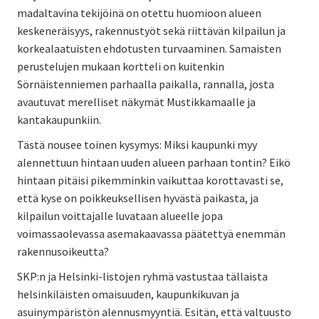
madaltavina tekijöinä on otettu huomioon alueen
keskeneräisyys, rakennustyöt sekä riittävän kilpailun ja
korkealaatuisten ehdotusten turvaaminen. Samaisten
perustelujen mukaan kortteli on kuitenkin
Sörnäistenniemen parhaalla paikalla, rannalla, josta
avautuvat merelliset näkymät Mustikkamaalle ja
kantakaupunkiin.
Tästä nousee toinen kysymys: Miksi kaupunki myy
alennettuun hintaan uuden alueen parhaan tontin? Eikö
hintaan pitäisi pikemminkin vaikuttaa korottavasti se,
että kyse on poikkeuksellisen hyvästä paikasta, ja
kilpailun voittajalle luvataan alueelle jopa
voimassaolevassa asemakaavassa päätettyä enemmän
rakennusoikeutta?
SKP:n ja Helsinki-listojen ryhmä vastustaa tällaista
helsinkiläisten omaisuuden, kaupunkikuvan ja
asuinympäristön alennusmyyntiä. Esitän, että valtuusto