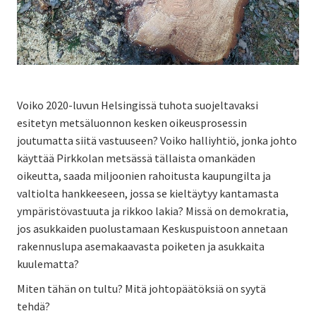
Voiko 2020-luvun Helsingissä tuhota suojeltavaksi
esitetyn metsäluonnon kesken oikeusprosessin
joutumatta siitä vastuuseen? Voiko halliyhtiö, jonka johto
käyttää Pirkkolan metsässä tällaista omankäden
oikeutta, saada miljoonien rahoitusta kaupungilta ja
valtiolta hankkeeseen, jossa se kieltäytyy kantamasta
ympäristövastuuta ja rikkoo lakia? Missä on demokratia,
jos asukkaiden puolustamaan Keskuspuistoon annetaan
rakennuslupa asemakaavasta poiketen ja asukkaita
kuulematta?
Miten tähän on tultu? Mitä johtopäätöksiä on syytä
tehdä?