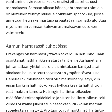
vaihtaminen vie vuosia, koska ensiksi pitää tehdä uusi
asemakaava. Samaan aikaan hänen johtamansa toimiala
on kuitenkin tehnyt
muualla
poikkeamispäätöksiä, joissa
annetaan heti rakennuslupa ja päätetään samalla aloittaa
myöhemmin voimaan tulevan asemakaavamuutoksen
valmistelu.
Aamun hämärässä tuhotöissä
Eräkangas on hämmästyttävän tökeröillä lausunnoillaan
osoittanut hallihankkeen alusta lähtien, että hänellä ja
johtamallaan yhtiöllä ei ole pienintäkään käsitystä tai
ainakaan halua toteuttaa yritysten ympäristövastuuta.
Hänelle lakimiehineen taisi olla melkoinen yllätys, kun
ensin korkein hallinto-oikeus hylkäsi kesällä halliyhtiön
vaatimuksen kumota Helsingin hallinto-oikeuden
määräämä toimenpidekielto ja sitten hallinto-oikeus teki
viime torstaina julkistetun päätöksen Pirkkolan metsän
suojelusta äänin 2 – 1. Pro luonto ry ilmoitti heti hallinto-