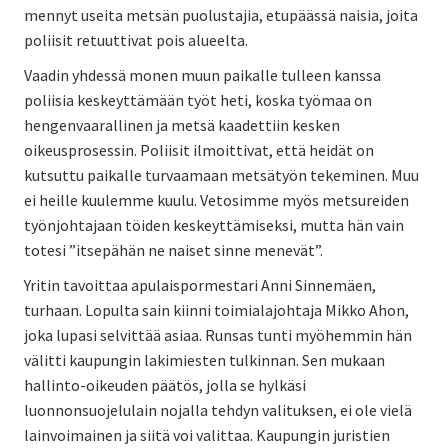
mennyt useita metsän puolustajia, etupäässä naisia, joita
poliisit retuuttivat pois alueelta.
Vaadin yhdessä monen muun paikalle tulleen kanssa
poliisia keskeyttämään työt heti, koska työmaa on
hengenvaarallinen ja metsä kaadettiin kesken
oikeusprosessin. Poliisit ilmoittivat, että heidät on
kutsuttu paikalle turvaamaan metsätyön tekeminen. Muu
ei heille kuulemme kuulu. Vetosimme myös metsureiden
työnjohtajaan töiden keskeyttämiseksi, mutta hän vain
totesi ”itsepähän ne naiset sinne menevät”.
Yritin tavoittaa apulaispormestari Anni Sinnemäen,
turhaan. Lopulta sain kiinni toimialajohtaja Mikko Ahon,
joka lupasi selvittää asiaa. Runsas tunti myöhemmin hän
välitti kaupungin lakimiesten tulkinnan. Sen mukaan
hallinto-oikeuden päätös, jolla se hylkäsi
luonnonsuojelulain nojalla tehdyn valituksen, ei ole vielä
lainvoimainen ja siitä voi valittaa. Kaupungin juristien