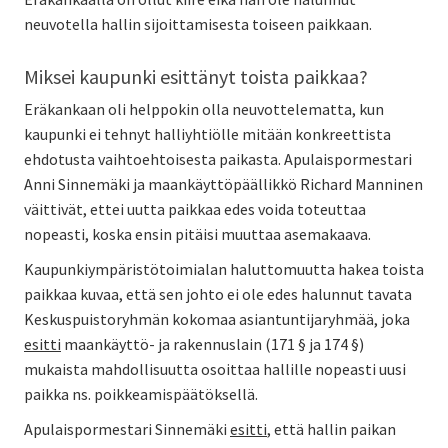
neuvotella hallin sijoittamisesta toiseen paikkaan.
Miksei kaupunki esittänyt toista paikkaa?
Eräkankaan oli helppokin olla neuvottelematta, kun
kaupunki ei tehnyt halliyhtiölle mitään konkreettista
ehdotusta vaihtoehtoisesta paikasta. Apulaispormestari
Anni Sinnemäki ja maankäyttöpäällikkö Richard Manninen
väittivät, ettei uutta paikkaa edes voida toteuttaa
nopeasti, koska ensin pitäisi muuttaa asemakaava.
Kaupunkiympäristötoimialan haluttomuutta hakea toista
paikkaa kuvaa, että sen johto ei ole edes halunnut tavata
Keskuspuistoryhmän kokomaa asiantuntijaryhmää, joka
esitti
maankäyttö- ja rakennuslain (171 § ja 174 §)
mukaista mahdollisuutta osoittaa hallille nopeasti uusi
paikka ns. poikkeamispäätöksellä.
Apulaispormestari Sinnemäki
esitti
, että hallin paikan