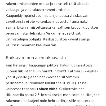
rakentamisalueiden osalta ja perusteli tätä tärkeän
virkistys- ja viheralueen kaventumisella.
Kaupunkiympäristötoimialan johdossa yleiskaavan
tavoitteista ei ole kuitenkaan luovuttu. Tämä näkyi
esimerkiksi valmisteltaessa kansallisen kaupunkipuiston
perustamista Helsinkiin. Virkamiehet esittivät
valmistelujen pohjaksi Keskuspuistoa kaventavan ja
KHO:n kumoaman kaavakartan.
Poikkeaminen asemakaavasta
Kun Helsingin kaupungin johto ei halunnut investoida
uuteen liikuntahalliin, varattiin tontti Lattiaa Liikkujille -
yhdistykselle (ja sen hankkeeseen sittemmin
perustamalle Pirkkolan liikuntahalli Oy:lle). Tässä
vaiheessa tapahtui
toinen virhe
. Yksikerroksinen
liikuntatila paisui 2,5-kerroksiseksi monitoimihalliksi, sen
rakennusalaa laajeni noin hehtaariin ja sille osoitettiin