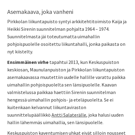
Asemakaava, joka vanheni
Pirkkolan liikuntapuisto syntyi arkkitehtitoimisto Kaija ja
Heikki Sirenin suunnitelman pohjalta 1964 – 1974.
Suunnitelmasta jäi toteutumatta uimahallin
pohjoispuolelle osoitettu liikuntahalli, jonka paikasta on
nyt kiistelty.
Ensimmäinen virhe
tapahtui 2013, kun Keskuspuiston
keskiosan, Maunulanpuiston ja Pirkkolan liikuntapuiston
asemakaavassa muutettiin uudelle hallille varattu paikka
uimahallin pohjoispuolelta sen länsipuolelle. Kaavan
valmistelussa paikkaa haettiin Sirenin suunnitelman
hengessä uimahallin pohjois- ja eteläpuolelta. Se ei
kuitenkaan kelvannut liikuntaviraston
suunnittelupäällikkö
Antti Salaterälle
, joka halusi uuden
hallin lähemmäs uimahallia, sen länsipuolelle.
Keskuspuiston kaventumisen uhkat eivät silloin nousseet