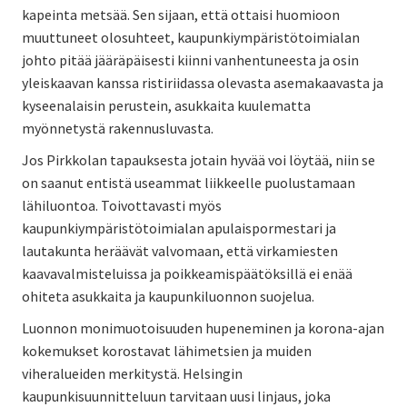
kapeinta metsää. Sen sijaan, että ottaisi huomioon
muuttuneet olosuhteet, kaupunkiympäristötoimialan
johto pitää jääräpäisesti kiinni vanhentuneesta ja osin
yleiskaavan kanssa ristiriidassa olevasta asemakaavasta ja
kyseenalaisin perustein, asukkaita kuulematta
myönnetystä rakennusluvasta.
Jos Pirkkolan tapauksesta jotain hyvää voi löytää, niin se
on saanut entistä useammat liikkeelle puolustamaan
lähiluontoa. Toivottavasti myös
kaupunkiympäristötoimialan apulaispormestari ja
lautakunta heräävät valvomaan, että virkamiesten
kaavavalmisteluissa ja poikkeamispäätöksillä ei enää
ohiteta asukkaita ja kaupunkiluonnon suojelua.
Luonnon monimuotoisuuden hupeneminen ja korona-ajan
kokemukset korostavat lähimetsien ja muiden
viheralueiden merkitystä. Helsingin
kaupunkisuunnitteluun tarvitaan uusi linjaus, joka