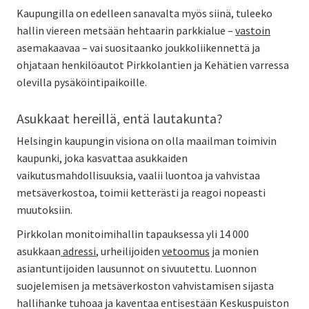
Kaupungilla on edelleen sanavalta myös siinä, tuleeko
hallin viereen metsään hehtaarin parkkialue –
vastoin
asemakaavaa – vai suositaanko joukkoliikennettä ja
ohjataan henkilöautot Pirkkolantien ja Kehätien varressa
olevilla pysäköintipaikoille.
Asukkaat hereillä, entä lautakunta?
Helsingin kaupungin visiona on olla maailman toimivin
kaupunki, joka kasvattaa asukkaiden
vaikutusmahdollisuuksia, vaalii luontoa ja vahvistaa
metsäverkostoa, toimii ketterästi ja reagoi nopeasti
muutoksiin.
Pirkkolan monitoimihallin tapauksessa yli 14 000
asukkaan
adressi
, urheilijoiden
vetoomus
ja monien
asiantuntijoiden lausunnot on sivuutettu. Luonnon
suojelemisen ja metsäverkoston vahvistamisen sijasta
hallihanke tuhoaa ja kaventaa entisestään Keskuspuiston