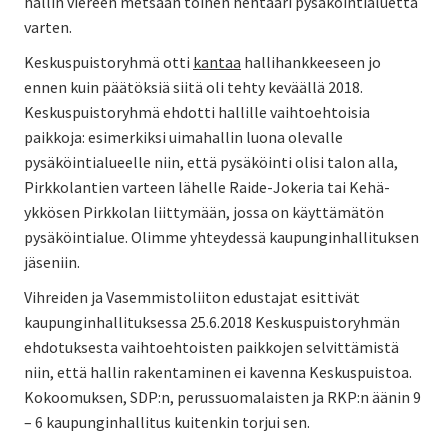
hallin viereen metsään toinen hehtaari pysäköintialuetta
varten.
Keskuspuistoryhmä otti
kantaa
hallihankkeeseen jo
ennen kuin päätöksiä siitä oli tehty keväällä 2018.
Keskuspuistoryhmä ehdotti hallille vaihtoehtoisia
paikkoja: esimerkiksi uimahallin luona olevalle
pysäköintialueelle niin, että pysäköinti olisi talon alla,
Pirkkolantien varteen lähelle Raide-Jokeria tai Kehä-
ykkösen Pirkkolan liittymään, jossa on käyttämätön
pysäköintialue. Olimme yhteydessä kaupunginhallituksen
jäseniin.
Vihreiden ja Vasemmistoliiton edustajat esittivät
kaupunginhallituksessa 25.6.2018 Keskuspuistoryhmän
ehdotuksesta vaihtoehtoisten paikkojen selvittämistä
niin, että hallin rakentaminen ei kavenna Keskuspuistoa.
Kokoomuksen, SDP:n, perussuomalaisten ja RKP:n äänin 9
– 6 kaupunginhallitus kuitenkin torjui sen.