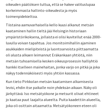
oikeuden päätöksen tultua, että se hakee valituslupaa
korkeimmasta hallinto-oikeudesta ja myös
toimenpidekieltoa.
Tiistaina aamuvarhaisella kello kuusi alkanut metsän
kaataminen hallin tieltä jää Helsingin historiaan
ympäristörikoksena, jollaista ei olisi kuvitellut enää 2000-
luvulla voivan tapahtua. Jos monitoimihallin ajaminen
asukkaiden mielipiteistä ja luontoarvoista piittaamatta
oli alusta alkaen leimannut Eräkankaan yhtiötä, niin
metsän tuhoamisella kesken oikeusprosessin halliyhtiö
hankki itselleen mainehaitan, jonka varjo on pitkä ja joka
näkyy todennäköisesti myös yhtiön kassassa.
Kun tieto Pirkkolan metsän kaatamisen alkamisesta
levisi, ehdin itse paikalle noin yhdeksän aikaan. Näky oli
järkyttävä. Iso metsätyökone ja metsurit olivat ehtineet
jo kaataa puut laajalta alueelta. Puita kaadettiin alueella,
joka oli osittain aitaamatta. Metsätyökoneen eteen oli