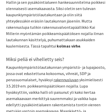
Hallin ja sen pysäköintialueen hankesuunnitelma poikkesi
olennaisesti asemakaavasta. Siksi oletin sen tulevan
kaupunkiympäristölautakuntaan ja olin siitä
yhteydessäkin eräisiin lautakunnan jäseniin. Mutta
rakennuslupa tulikin rakennusvalvontapäällikkö Kai
Millerin myöntämän poikkeamispäätöksen nojalla ilman
lautakunnan käsittelyä, puhumattakaan asukkaiden
kuulemisesta. Tässä tapahtui
kolmas virhe
.
Miksi peliä ei vihelletty seis?
Kaupunkiympäristölautakunnan ympäristö- ja lupajaosto,
jossa ovat edustettuna kokoomus, vihreät, SDP ja
perussuomalaiset, hyväksyi
rakennusluvan
yksimielisesti
3.5.2019 em. poikkeamispäätöksen nojalla. Lupa
hyväksyttiin, vaikka halli oli paisunut yli kaksi kertaa
asemakaavaan merkittyä suuremmaksi ja vaikka lupa
edellytti pysäköintialueen rakentamista tontin viereen
metsään vastoin asemakaavaa. Maankäyttö- ja