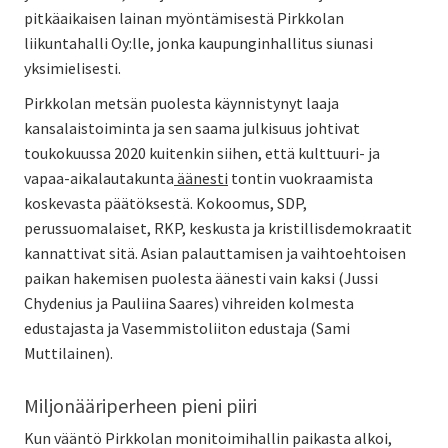
pitkäaikaisen lainan myöntämisestä Pirkkolan
liikuntahalli Oy:lle, jonka kaupunginhallitus siunasi
yksimielisesti.
Pirkkolan metsän puolesta käynnistynyt laaja
kansalaistoiminta ja sen saama julkisuus johtivat
toukokuussa 2020 kuitenkin siihen, että kulttuuri- ja
vapaa-aikalautakunta
äänesti
tontin vuokraamista
koskevasta päätöksestä. Kokoomus, SDP,
perussuomalaiset, RKP, keskusta ja kristillisdemokraatit
kannattivat sitä. Asian palauttamisen ja vaihtoehtoisen
paikan hakemisen puolesta äänesti vain kaksi (Jussi
Chydenius ja Pauliina Saares) vihreiden kolmesta
edustajasta ja Vasemmistoliiton edustaja (Sami
Muttilainen).
Miljonääriperheen pieni piiri
Kun vääntö Pirkkolan monitoimihallin paikasta alkoi,