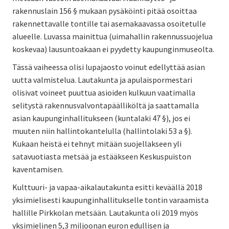
rakennuslain 156 § mukaan pysäköinti pitää osoittaa
rakennettavalle tontille tai asemakaavassa osoitetulle
alueelle. Luvassa mainittua (uimahallin rakennussuojelua
koskevaa) lausuntoakaan ei pyydetty kaupunginmuseolta.
Tässä vaiheessa olisi lupajaosto voinut edellyttää asian
uutta valmistelua. Lautakunta ja apulaispormestari
olisivat voineet puuttua asioiden kulkuun vaatimalla
selitystä rakennusvalvontapäälliköltä ja saattamalla
asian kaupunginhallitukseen (kuntalaki 47 §), jos ei
muuten niin hallintokantelulla (hallintolaki 53 a §).
Kukaan heistä ei tehnyt mitään suojellakseen yli
satavuotiasta metsää ja estääkseen Keskuspuiston
kaventamisen.
Kulttuuri- ja vapaa-aikalautakunta esitti keväällä 2018
yksimielisesti kaupunginhallitukselle tontin varaamista
hallille Pirkkolan metsään. Lautakunta oli 2019 myös
yksimielinen 5,3 miljoonan euron edullisen ja