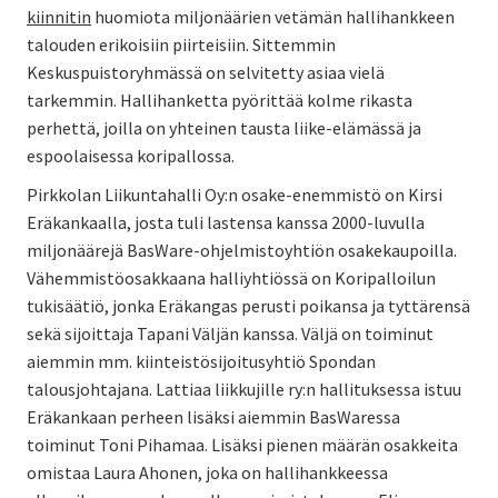
kiinnitin
huomiota miljonäärien vetämän hallihankkeen
talouden erikoisiin piirteisiin. Sittemmin
Keskuspuistoryhmässä on selvitetty asiaa vielä
tarkemmin. Hallihanketta pyörittää kolme rikasta
perhettä, joilla on yhteinen tausta liike-elämässä ja
espoolaisessa koripallossa.
Pirkkolan Liikuntahalli Oy:n osake-enemmistö on Kirsi
Eräkankaalla, josta tuli lastensa kanssa 2000-luvulla
miljonäärejä BasWare-ohjelmistoyhtiön osakekaupoilla.
Vähemmistöosakkaana halliyhtiössä on Koripalloilun
tukisäätiö, jonka Eräkangas perusti poikansa ja tyttärensä
sekä sijoittaja Tapani Väljän kanssa. Väljä on toiminut
aiemmin mm. kiinteistösijoitusyhtiö Spondan
talousjohtajana. Lattiaa liikkujille ry:n hallituksessa istuu
Eräkankaan perheen lisäksi aiemmin BasWaressa
toiminut Toni Pihamaa. Lisäksi pienen määrän osakkeita
omistaa Laura Ahonen, joka on hallihankkeessa