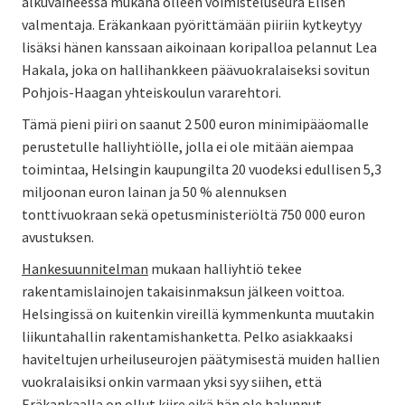
alkuvaiheessa mukana olleen voimisteluseura Elisen
valmentaja. Eräkankaan pyörittämään piiriin kytkeytyy
lisäksi hänen kanssaan aikoinaan koripalloa pelannut Lea
Hakala, joka on hallihankkeen päävuokralaiseksi sovitun
Pohjois-Haagan yhteiskoulun vararehtori.
Tämä pieni piiri on saanut 2 500 euron minimipääomalle
perustetulle halliyhtiölle, jolla ei ole mitään aiempaa
toimintaa, Helsingin kaupungilta 20 vuodeksi edullisen 5,3
miljoonan euron lainan ja 50 % alennuksen
tonttivuokraan sekä opetusministeriöltä 750 000 euron
avustuksen.
Hankesuunnitelman
mukaan halliyhtiö tekee
rakentamislainojen takaisinmaksun jälkeen voittoa.
Helsingissä on kuitenkin vireillä kymmenkunta muutakin
liikuntahallin rakentamishanketta. Pelko asiakkaaksi
haviteltujen urheiluseurojen päätymisestä muiden hallien
vuokralaisiksi onkin varmaan yksi syy siihen, että
Eräkankaalla on ollut kiire eikä hän ole halunnut