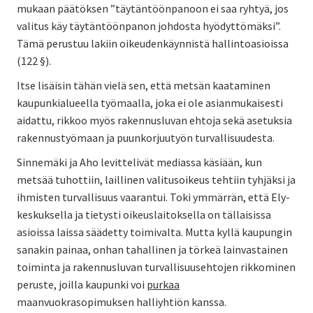
mukaan päätöksen ”täytäntöönpanoon ei saa ryhtyä, jos
valitus käy täytäntöönpanon johdosta hyödyttömäksi”.
Tämä perustuu lakiin oikeudenkäynnistä hallintoasioissa
(122 §).
Itse lisäisin tähän vielä sen, että metsän kaataminen
kaupunkialueella työmaalla, joka ei ole asianmukaisesti
aidattu, rikkoo myös rakennusluvan ehtoja sekä asetuksia
rakennustyömaan ja puunkorjuutyön turvallisuudesta.
Sinnemäki ja Aho levittelivät mediassa käsiään, kun
metsää tuhottiin, laillinen valitusoikeus tehtiin tyhjäksi ja
ihmisten turvallisuus vaarantui. Toki ymmärrän, että Ely-
keskuksella ja tietysti oikeuslaitoksella on tällaisissa
asioissa laissa säädetty toimivalta. Mutta kyllä kaupungin
sanakin painaa, onhan tahallinen ja törkeä lainvastainen
toiminta ja rakennusluvan turvallisuusehtojen rikkominen
peruste, joilla kaupunki voi
purkaa
maanvuokrasopimuksen halliyhtiön kanssa.