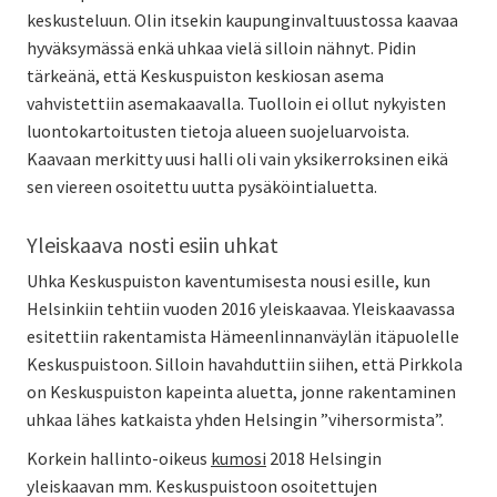
keskusteluun. Olin itsekin kaupunginvaltuustossa kaavaa
hyväksymässä enkä uhkaa vielä silloin nähnyt. Pidin
tärkeänä, että Keskuspuiston keskiosan asema
vahvistettiin asemakaavalla. Tuolloin ei ollut nykyisten
luontokartoitusten tietoja alueen suojeluarvoista.
Kaavaan merkitty uusi halli oli vain yksikerroksinen eikä
sen viereen osoitettu uutta pysäköintialuetta.
Yleiskaava nosti esiin uhkat
Uhka Keskuspuiston kaventumisesta nousi esille, kun
Helsinkiin tehtiin vuoden 2016 yleiskaavaa. Yleiskaavassa
esitettiin rakentamista Hämeenlinnanväylän itäpuolelle
Keskuspuistoon. Silloin havahduttiin siihen, että Pirkkola
on Keskuspuiston kapeinta aluetta, jonne rakentaminen
uhkaa lähes katkaista yhden Helsingin ”vihersormista”.
Korkein hallinto-oikeus
kumosi
2018 Helsingin
yleiskaavan mm. Keskuspuistoon osoitettujen